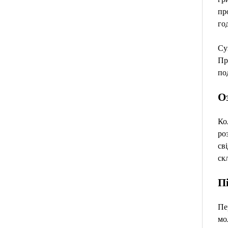
пр
го
Су
Пр
по
Оз
Ко
ро
св
ск
П
Пе
мо