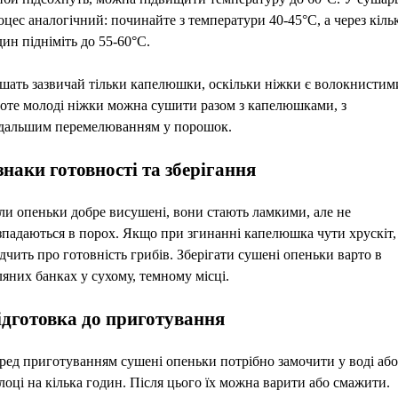
оцес аналогічний: починайте з температури 40-45°C, а через кіль
дин підніміть до 55-60°C.
шать зазвичай тільки капелюшки, оскільки ніжки є волокнистим
оте молоді ніжки можна сушити разом з капелюшками, з
дальшим перемелюванням у порошок.
наки готовності та зберігання
ли опеньки добре висушені, вони стають ламкими, але не
зпадаються в порох. Якщо при згинанні капелюшка чути хрускіт,
ідчить про готовність грибів. Зберігати сушені опеньки варто в
ляних банках у сухому, темному місці.
ідготовка до приготування
ред приготуванням сушені опеньки потрібно замочити у воді або
лоці на кілька годин. Після цього їх можна варити або смажити.