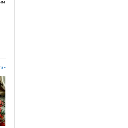
вим
ти »