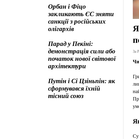
Орбан і Фіцо
закликають ЄС зняти
санкції з російських
Я
олігархів
п
Парад у Пекіні:
демонстрація сили або
За Р
початок нової світової
Чи
архітектури
Гр
Путін і Сі Цзіньпін: як
ли
сформувався їхній
на
тісний союз
Пр
ум
Як
Су