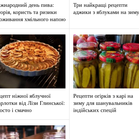
жнародний день пива:
Три найкращі рецепти
торія, користь та ризики
аджики з яблуками на зим
оживання хмільного напою
цепт ніжної яблучної
Рецепти огірків з карі на
рлотки від Лізи Глинської:
зиму для шанувальників
осто і смачно
індійських спецій