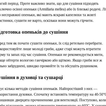
вгий період. Проте важливо знати, що для сушіння підходять
лючно осінні опеньки (Armillaria mellea) або їх близькі родичі. Лі
о несправжні опеньки, які мають яскраві капелюхи та жовті
астинки, сушити не варто, оскільки вони можуть гірчити.
ідготовка опеньків до сушіння
ред тим як почати сушити опеньки, їх слід ретельно перебрати.
користовуйте лише молоді гриби, адже старі можуть втратити
рму та запах під час сушіння. Опеньки не рекомендується мити,
аще обтерти вологою ганчіркою або щіткою. Якщо гриби все ж
льно забруднені, швидко промийте їх та обсушіть рушником.
шіння в духовці та сушарці
нує кілька методів сушіння опеньків. Найпростіший з них —
користання духовки. Спочатку встановіть температуру на 40-50°
лишивши дверцята прочиненими для вентиляції. Поступово, кол
иби підсохнуть, можна підвищити температуру до 60°C. У сушар