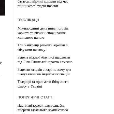
багатомільйонні доплати під час
війни через судові позови
ПУБЛІКАЦІЇ
Міжнародний день пива: історія,
користь та ризики споживання
хмільного напою
Три найкращі рецепти аджики з
яблуками на зиму
Рецепт ніжної яблучної шарлотки
від Лізи Глинської: просто і смачно
не
Рецепти огірків з карі на зиму для
шанувальників індійських спецій
.
Традиції та прикмети Яблучного
Спасу в Україні
ПОПУЛЯРНІ СТАТТІ
Настільні кулери для води: Як
вибрати ідеального компактного