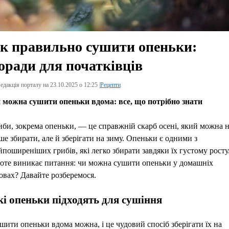
к правильно сушити опеньки:
оради для початківців
едакція порталу на 23.10.2025 о 12:25 |
Рецепти
 можна сушити опеньки вдома: все, що потрібно знати
иби, зокрема опеньки, — це справжній скарб осені, який можна 
ше збирати, але й зберігати на зиму. Опеньки є одними з
йпоширеніших грибів, які легко збирати завдяки їх густому росту
оте виникає питання: чи можна сушити опеньки у домашніх
овах? Давайте розберемося.
і опеньки підходять для сушіння
шити опеньки вдома можна, і це чудовий спосіб зберігати їх на