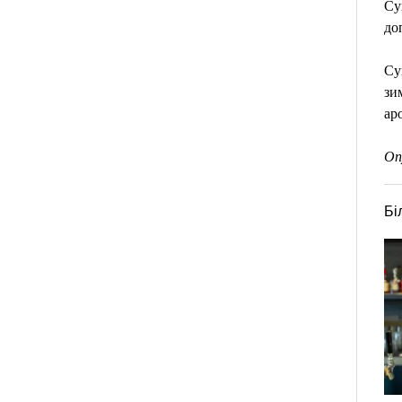
Су
до
Су
зи
ар
Оп
Бі