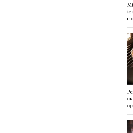
Мі
іс
сп
Ре
ша
пр