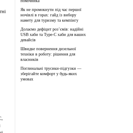
помічника
Як не промокнути під час першої
тні
ночівлі в горах: гайд із вибору
намету для туризму та кемпінгу
Долаємо дефіцит роз’ємів: надійні
USB хаби та Type-C хаби для ваших
девайсів
Швидке повернення дизельної
техніки в роботу: рішення для
власників
Поглинальні трусики-підгузки —
зберігайте комфорт у будь-яких
умовах
C,
и
ці