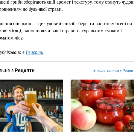
шені гриби зберігають свій аромат і текстуру, тому стануть чудо
повненням до будь-якої страви.
шіння опеньків — це чудовий спосіб зберегти частинку осені на
мові місяці, наповнюючи ваші страви натуральним смаком і
оматом лісу.
убліковано в
Рецепти
льше з
Рецепти
Більше записів у Рецеп