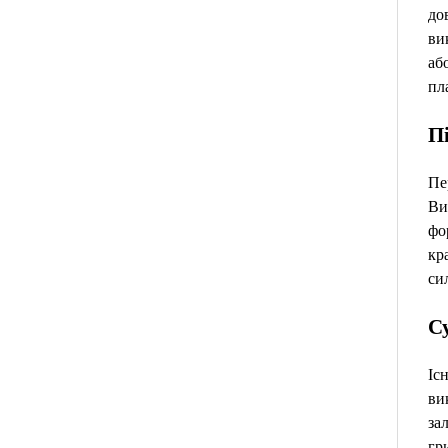
до
вик
аб
пл
П
Пе
Ви
фо
кр
си
Су
Іс
ви
за
гр