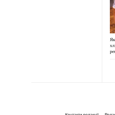
Як
хл
ре
Контакти редакції
Редак