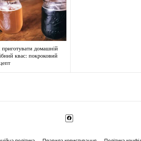
 приготувати домашній
ібний квас: покроковий
цепт
ційна політика
Правила користування
Політика конфі