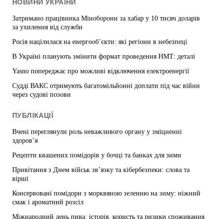
НОВИНИ УКРАЇНИ
Затримано працівника Міноборони за хабар у 10 тисяч доларів
за ухилення від служби
Росія націлилася на енергооб’єкти: які регіони в небезпеці
В Україні планують змінити формат проведення НМТ: деталі
Yasno попереджає про можливі відключення електроенергії
Судді ВАКС отримують багатомільйонні доплати під час війни
через судові позови
ПУБЛІКАЦІЇ
Вчені переглянули роль неважливого органу у зміцненні
здоров’я
Рецепти квашених помідорів у бочці та банках для зими
Привітання з Днем військ зв’язку та кібербезпеки: слова та
вірші
Консервовані помідори з морквяною зеленню на зиму: ніжний
смак і ароматний розсіл
Міжнародний день пива: історія, користь та ризики споживання