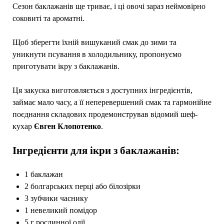
Сезон баклажанів ще триває, і ці овочі зараз неймовірно
соковиті та ароматні.
Щоб зберегти їхній вишуканий смак до зими та
уникнути псування в холодильнику, пропонуємо
приготувати ікру з баклажанів.
Ця закуска виготовляється з доступних інгредієнтів,
займає мало часу, а її неперевершений смак та гармонійне
поєднання складових продемонстрував відомий шеф-
кухар
Євген Клопотенко
.
Інгредієнти для ікри з баклажанів:
1 баклажан
2 болгарських перці або білозірки
3 зубчики часнику
1 невеликий помідор
5 г рослинної олії