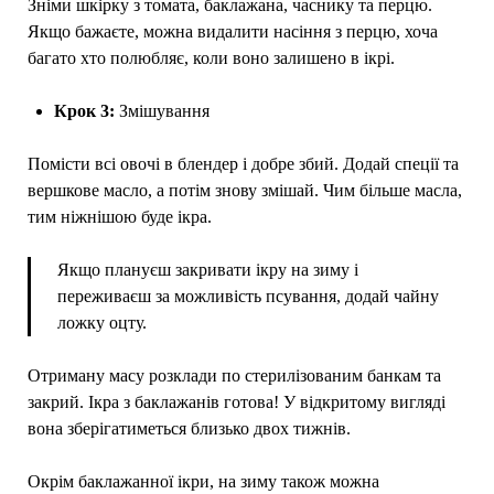
Зніми шкірку з томата, баклажана, часнику та перцю.
Якщо бажаєте, можна видалити насіння з перцю, хоча
багато хто полюбляє, коли воно залишено в ікрі.
Крок 3:
Змішування
Помісти всі овочі в блендер і добре збий. Додай спеції та
вершкове масло, а потім знову змішай. Чим більше масла,
тим ніжнішою буде ікра.
Якщо плануєш закривати ікру на зиму і
переживаєш за можливість псування, додай чайну
ложку оцту.
Отриману масу розклади по стерилізованим банкам та
закрий. Ікра з баклажанів готова! У відкритому вигляді
вона зберігатиметься близько двох тижнів.
Окрім баклажанної ікри, на зиму також можна