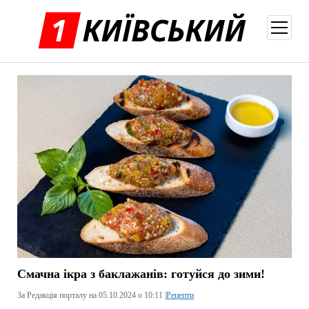
відкри
меню
Смачна ікра з баклажанів: готуйся до зими!
За Редакція порталу на 05.10.2024 о 10:11 |
Рецепти