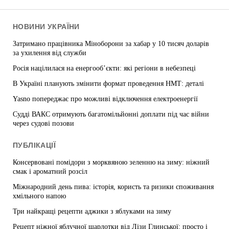
НОВИНИ УКРАЇНИ
Затримано працівника Міноборони за хабар у 10 тисяч доларів
за ухилення від служби
Росія націлилася на енергооб’єкти: які регіони в небезпеці
В Україні планують змінити формат проведення НМТ: деталі
Yasno попереджає про можливі відключення електроенергії
Судді ВАКС отримують багатомільйонні доплати під час війни
через судові позови
ПУБЛІКАЦІЇ
Консервовані помідори з морквяною зеленню на зиму: ніжний
смак і ароматний розсіл
Міжнародний день пива: історія, користь та ризики споживання
хмільного напою
Три найкращі рецепти аджики з яблуками на зиму
Рецепт ніжної яблучної шарлотки від Лізи Глинської: просто і