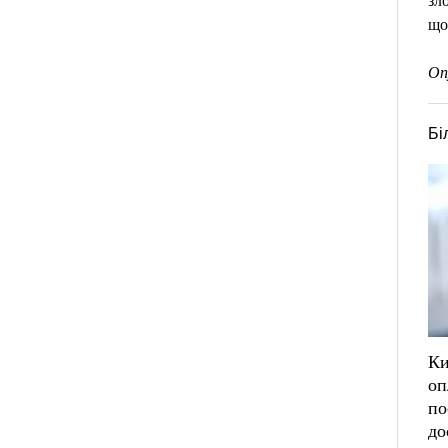
зл
що
Оп
Бі
Ки
оп
по
до