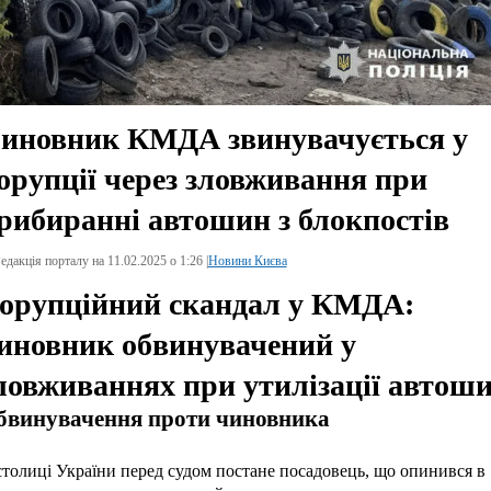
иновник КМДА звинувачується у
орупції через зловживання при
рибиранні автошин з блокпостів
едакція порталу на 11.02.2025 о 1:26 |
Новини Києва
орупційний скандал у КМДА:
иновник обвинувачений у
ловживаннях при утилізації автош
бвинувачення проти чиновника
столиці України перед судом постане посадовець, що опинився в