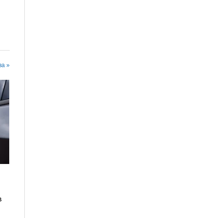
,
ва »
в