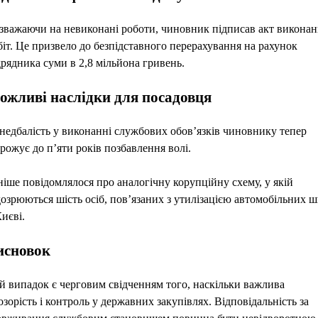
зважаючи на невиконані роботи, чиновник підписав акт викона
біт. Це призвело до безпідставного перерахування на рахунок
дрядника суми в 2,8 мільйона гривень.
ожливі наслідки для посадовця
 недбалість у виконанні службових обов’язків чиновнику тепер
грожує до п’яти років позбавлення волі.
ніше повідомлялося про аналогічну корупційну схему, у якій
дозрюються шість осіб, пов’язаних з утилізацією автомобільних 
Києві.
исновок
й випадок є черговим свідченням того, наскільки важлива
озорість і контроль у державних закупівлях. Відповідальність за