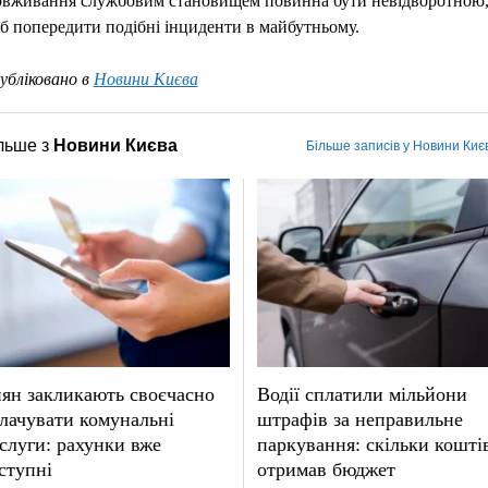
овживання службовим становищем повинна бути невідворотною
б попередити подібні інциденти в майбутньому.
убліковано в
Новини Києва
льше з
Новини Києва
Більше записів у Новини Киє
ян закликають своєчасно
Водії сплатили мільйони
лачувати комунальні
штрафів за неправильне
слуги: рахунки вже
паркування: скільки кошті
ступні
отримав бюджет