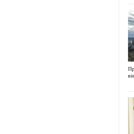
Пр
ві