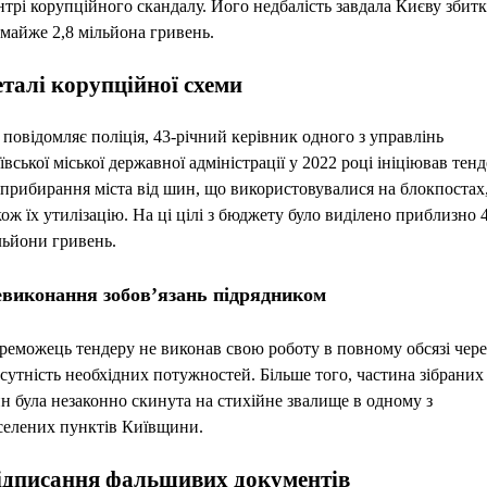
нтрі корупційного скандалу. Його недбалість завдала Києву збитк
 майже 2,8 мільйона гривень.
талі корупційної схеми
 повідомляє поліція, 43-річний керівник одного з управлінь
ївської міської державної адміністрації у 2022 році ініціював тенд
 прибирання міста від шин, що використовувалися на блокпостах,
кож їх утилізацію. На ці цілі з бюджету було виділено приблизно 
льйони гривень.
виконання зобов’язань підрядником
реможець тендеру не виконав свою роботу в повному обсязі чере
дсутність необхідних потужностей. Більше того, частина зібраних
н була незаконно скинута на стихійне звалище в одному з
селених пунктів Київщини.
ідписання фальшивих документів