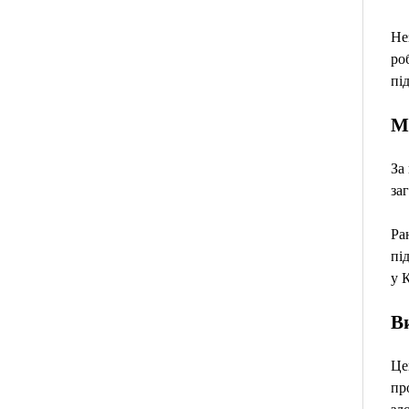
Не
ро
пі
М
За
за
Ра
пі
у 
В
Це
пр