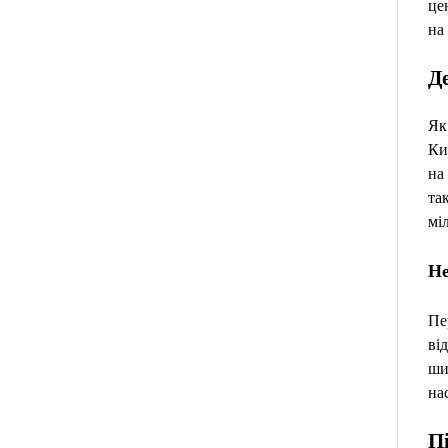
це
на
Де
Як
Ки
на
та
мі
Не
Пе
ві
ши
на
П