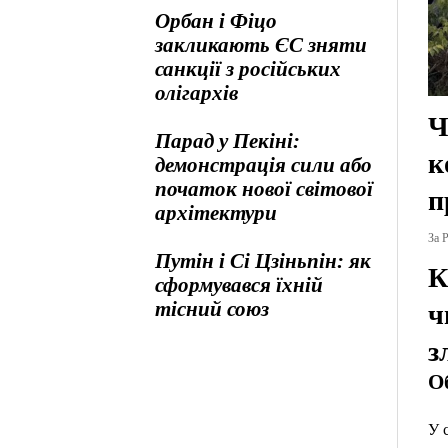
Орбан і Фіцо
закликають ЄС зняти
санкції з російських
олігархів
Ч
Парад у Пекіні:
к
демонстрація сили або
початок нової світової
п
архітектури
За Р
Путін і Сі Цзіньпін: як
К
сформувався їхній
тісний союз
ч
з
О
У 