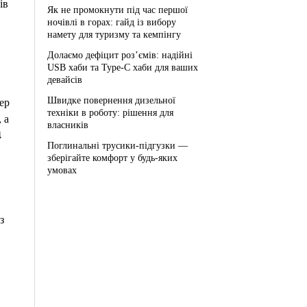
ів
Як не промокнути під час першої
ночівлі в горах: гайд із вибору
намету для туризму та кемпінгу
Долаємо дефіцит роз’ємів: надійні
USB хаби та Type-C хаби для ваших
девайсів
Швидке повернення дизельної
ер
техніки в роботу: рішення для
 а
власників
4
Поглинальні трусики-підгузки —
зберігайте комфорт у будь-яких
умовах
з