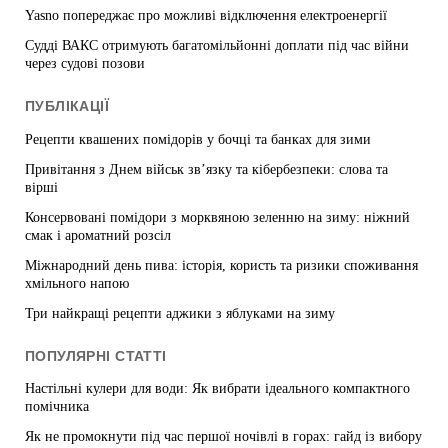
Yasno попереджає про можливі відключення електроенергії
Судді ВАКС отримують багатомільйонні доплати під час війни
через судові позови
ПУБЛІКАЦІЇ
Рецепти квашених помідорів у бочці та банках для зими
Привітання з Днем військ зв’язку та кібербезпеки: слова та
вірші
Консервовані помідори з морквяною зеленню на зиму: ніжний
смак і ароматний розсіл
Міжнародний день пива: історія, користь та ризики споживання
хмільного напою
Три найкращі рецепти аджики з яблуками на зиму
ПОПУЛЯРНІ СТАТТІ
Настільні кулери для води: Як вибрати ідеального компактного
помічника
Як не промокнути під час першої ночівлі в горах: гайд із вибору