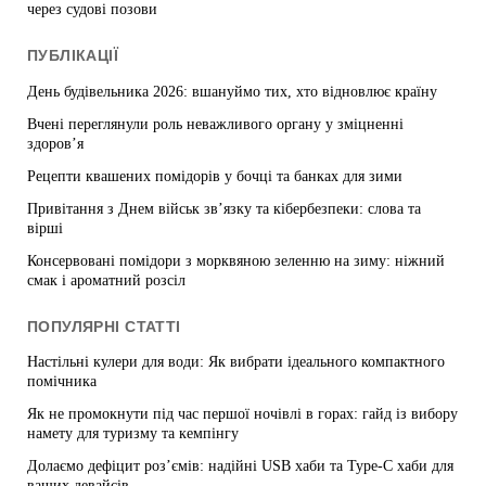
через судові позови
ПУБЛІКАЦІЇ
День будівельника 2026: вшануймо тих, хто відновлює країну
Вчені переглянули роль неважливого органу у зміцненні
здоров’я
Рецепти квашених помідорів у бочці та банках для зими
Привітання з Днем військ зв’язку та кібербезпеки: слова та
вірші
Консервовані помідори з морквяною зеленню на зиму: ніжний
смак і ароматний розсіл
ПОПУЛЯРНІ СТАТТІ
Настільні кулери для води: Як вибрати ідеального компактного
помічника
Як не промокнути під час першої ночівлі в горах: гайд із вибору
намету для туризму та кемпінгу
Долаємо дефіцит роз’ємів: надійні USB хаби та Type-C хаби для
ваших девайсів