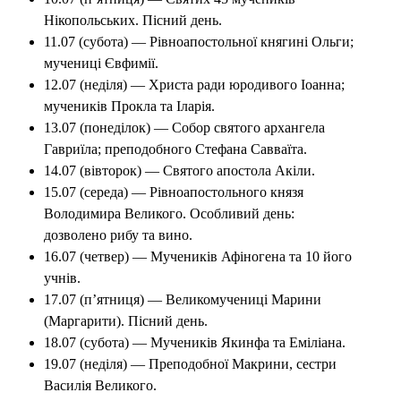
Нікопольських. Пісний день.
11.07 (субота) — Рівноапостольної княгині Ольги;
мучениці Євфимії.
12.07 (неділя) — Христа ради юродивого Іоанна;
мучеників Прокла та Іларія.
13.07 (понеділок) — Собор святого архангела
Гавриїла; преподобного Стефана Савваїта.
14.07 (вівторок) — Святого апостола Акіли.
15.07 (середа) — Рівноапостольного князя
Володимира Великого. Особливий день:
дозволено рибу та вино.
16.07 (четвер) — Мучеників Афіногена та 10 його
учнів.
17.07 (п’ятниця) — Великомучениці Марини
(Маргарити). Пісний день.
18.07 (субота) — Мучеників Якинфа та Еміліана.
19.07 (неділя) — Преподобної Макрини, сестри
Василія Великого.