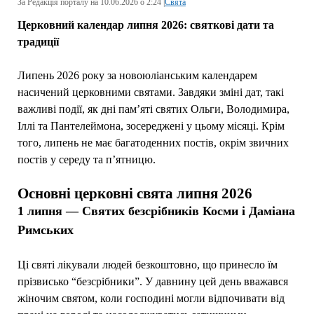
За Редакція порталу на 10.06.2026 о 2:24 |
Свята
Церковний календар липня 2026: святкові дати та
традиції
Липень 2026 року за новоюліанським календарем
насичений церковними святами. Завдяки зміні дат, такі
важливі події, як дні пам’яті святих Ольги, Володимира,
Іллі та Пантелеймона, зосереджені у цьому місяці. Крім
того, липень не має багатоденних постів, окрім звичних
постів у середу та п’ятницю.
Основні церковні свята липня 2026
1 липня — Святих безсрібників Косми і Даміана
Римських
Ці святі лікували людей безкоштовно, що принесло їм
прізвисько “безсрібники”. У давнину цей день вважався
жіночим святом, коли господині могли відпочивати від