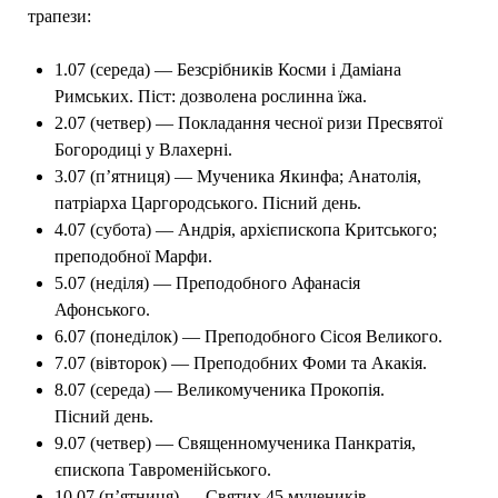
трапези:
1.07 (середа) — Безсрібників Косми і Даміана
Римських. Піст: дозволена рослинна їжа.
2.07 (четвер) — Покладання чесної ризи Пресвятої
Богородиці у Влахерні.
3.07 (п’ятниця) — Мученика Якинфа; Анатолія,
патріарха Царгородського. Пісний день.
4.07 (субота) — Андрія, архієпископа Критського;
преподобної Марфи.
5.07 (неділя) — Преподобного Афанасія
Афонського.
6.07 (понеділок) — Преподобного Сісоя Великого.
7.07 (вівторок) — Преподобних Фоми та Акакія.
8.07 (середа) — Великомученика Прокопія.
Пісний день.
9.07 (четвер) — Священномученика Панкратія,
єпископа Тавроменійського.
10.07 (п’ятниця) — Святих 45 мучеників