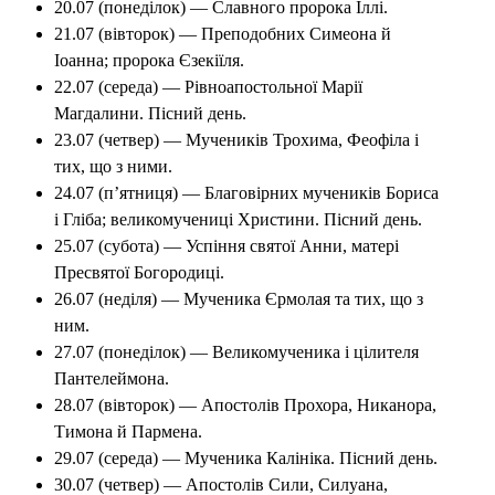
20.07 (понеділок) — Славного пророка Іллі.
21.07 (вівторок) — Преподобних Симеона й
Іоанна; пророка Єзекіїля.
22.07 (середа) — Рівноапостольної Марії
Магдалини. Пісний день.
23.07 (четвер) — Мучеників Трохима, Феофіла і
тих, що з ними.
24.07 (п’ятниця) — Благовірних мучеників Бориса
і Гліба; великомучениці Христини. Пісний день.
25.07 (субота) — Успіння святої Анни, матері
Пресвятої Богородиці.
26.07 (неділя) — Мученика Єрмолая та тих, що з
ним.
27.07 (понеділок) — Великомученика і цілителя
Пантелеймона.
28.07 (вівторок) — Апостолів Прохора, Никанора,
Тимона й Пармена.
29.07 (середа) — Мученика Калініка. Пісний день.
30.07 (четвер) — Апостолів Сили, Силуана,