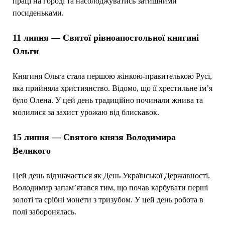
праці на городі та насолоджуватись затишними
посиденьками.
11 липня — Святої рівноапостольної княгині
Ольги
Княгиня Ольга стала першою жінкою-правителькою Русі,
яка прийняла християнство. Відомо, що її хрестильне ім’я
було Олена. У цей день традиційно починали жнива та
молилися за захист урожаю від блискавок.
15 липня — Святого князя Володимира
Великого
Цей день відзначається як День Української Державності.
Володимир запам’ятався тим, що почав карбувати перші
золоті та срібні монети з тризубом. У цей день робота в
полі заборонялась.