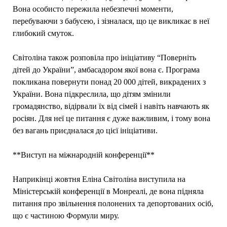
Вона особисто пережила небезпечні моменти,
перебуваючи з бабусею, і зізналася, що це викликає в неї
глибокий смуток.
Світоліна також розповіла про ініціативу “Поверніть
дітей до України”, амбасадором якої вона є. Програма
покликана повернути понад 20 000 дітей, викрадених з
України. Вона підкреслила, що дітям змінили
громадянство, відірвали їх від сімей і навіть навчають як
росіян. Для неї це питання є дуже важливим, і тому вона
без вагань приєдналася до цієї ініціативи.
**Виступ на міжнародній конференції**
Наприкінці жовтня Еліна Світоліна виступила на
Міністерській конференції в Монреалі, де вона підняла
питання про звільнення полонених та депортованих осіб,
що є частиною Формули миру.