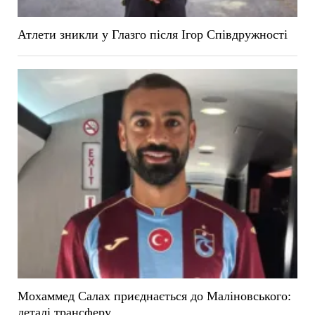
Атлети зникли у Глазго після Ігор Співдружності
Мохаммед Салах приєднається до Маліновського:
деталі трансферу