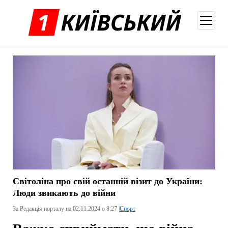
відкри
меню
Світоліна про свій останній візит до України:
Люди звикають до війни
За Редакція порталу на 02.11.2024 о 8:27 |
Спорт