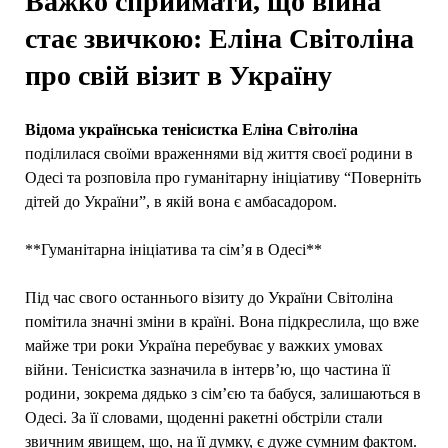
Важко сприймати, що війна
стає звичкою: Еліна Світоліна
про свій візит в Україну
Відома українська тенісистка Еліна Світоліна
поділилася своїми враженнями від життя своєї родини в
Одесі та розповіла про гуманітарну ініціативу “Поверніть
дітей до України”, в якій вона є амбасадором.
**Гуманітарна ініціатива та сім’я в Одесі**
Під час свого останнього візиту до України Світоліна
помітила значні зміни в країні. Вона підкреслила, що вже
майже три роки Україна перебуває у важких умовах
війни. Тенісистка зазначила в інтерв’ю, що частина її
родини, зокрема дядько з сім’єю та бабуся, залишаються в
Одесі. За її словами, щоденні ракетні обстріли стали
звичним явищем, що, на її думку, є дуже сумним фактом.