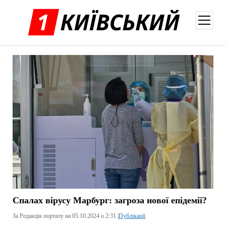
відкри
меню
Спалах вірусу Марбург: загроза нової епідемії?
За Редакція порталу на 05.10.2024 о 2:31 |
Публікації