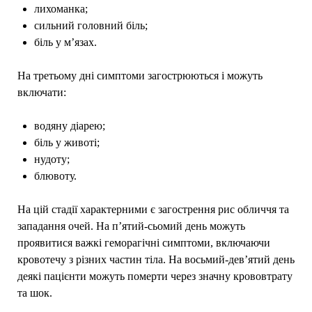
лихоманка;
сильний головний біль;
біль у м’язах.
На третьому дні симптоми загострюються і можуть
включати:
водяну діарею;
біль у животі;
нудоту;
блювоту.
На цій стадії характерними є загострення рис обличчя та
западання очей. На п’ятий-сьомий день можуть
проявитися важкі геморагічні симптоми, включаючи
кровотечу з різних частин тіла. На восьмий-дев’ятий день
деякі пацієнти можуть померти через значну крововтрату
та шок.