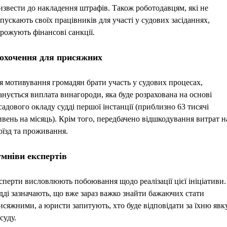
извести до накладення штрафів. Також роботодавцям, які не
дпускають своїх працівників для участі у судових засіданнях,
грожують фінансові санкції.
охочення для присяжних
я мотивування громадян брати участь у судових процесах,
анується виплата винагороди, яка буде розрахована на основі
садового окладу судді першої інстанції (приблизно 63 тисячі
ивень на місяць). Крім того, передбачено відшкодування витрат н
оїзд та проживання.
мніви експертів
сперти висловлюють побоювання щодо реалізації цієї ініціативи.
дді зазначають, що вже зараз важко знайти бажаючих стати
исяжними, а юристи запитують, хто буде відповідати за їхню явк
суду.