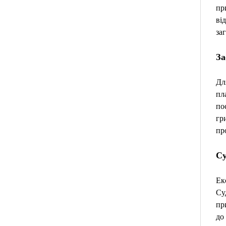
пр
ві
за
За
Дл
пл
по
гр
пр
Су
Ек
Су
пр
до 