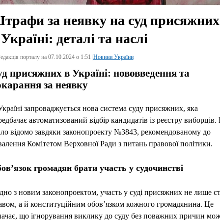
трафи за неявку на суд присяжних
 Україні: деталі та наслі
едакція порталу на 07.10.2024 о 1:51 |
Новини України
д присяжних в Україні: нововведення та
окарання за неявку
Україні запроваджується нова система суду присяжних, яка
редбачає автоматизований відбір кандидатів із реєстру виборців.
ало відомо завдяки законопроекту №3843, рекомендованому до
валення Комітетом Верховної Ради з питань правової політики.
ов’язок громадян брати участь у судочинстві
ідно з новим законопроектом, участь у суді присяжних не лише с
авом, а й конституційним обов’язком кожного громадянина. Це
начає, що ігнорування виклику до суду без поважних причин мо