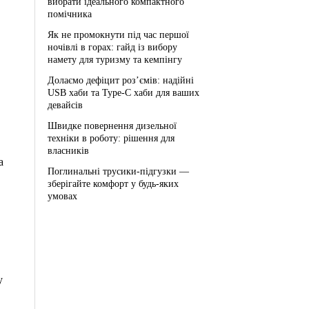
вибрати ідеального компактного
помічника
Як не промокнути під час першої
ночівлі в горах: гайд із вибору
намету для туризму та кемпінгу
Долаємо дефіцит роз’ємів: надійні
USB хаби та Type-C хаби для ваших
девайсів
Швидке повернення дизельної
техніки в роботу: рішення для
власників
а
Поглинальні трусики-підгузки —
зберігайте комфорт у будь-яких
умовах
у