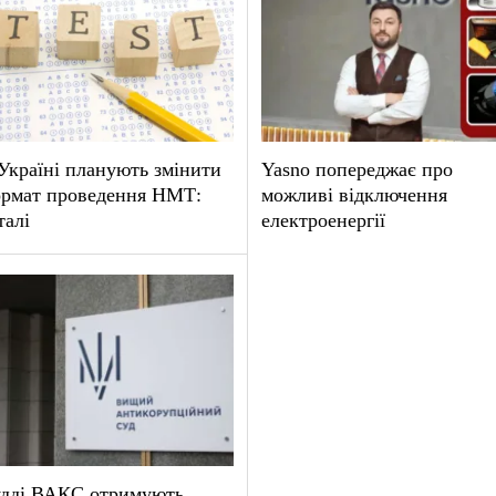
Україні планують змінити
Yasno попереджає про
рмат проведення НМТ:
можливі відключення
талі
електроенергії
дді ВАКС отримують