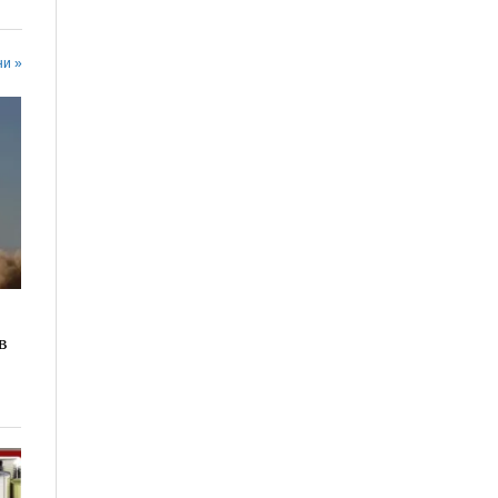
ни »
в