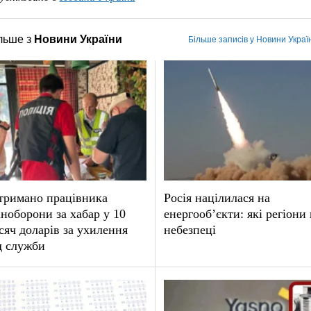
льше з
Новини України
Більше записів у Новини Украї
тримано працівника
Росія націлилася на
ноборони за хабар у 10
енергооб’єкти: які регіони 
сяч доларів за ухилення
небезпеці
д служби