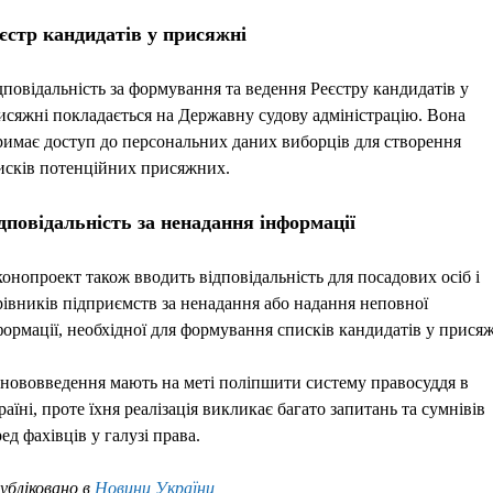
єстр кандидатів у присяжні
дповідальність за формування та ведення Реєстру кандидатів у
исяжні покладається на Державну судову адміністрацію. Вона
римає доступ до персональних даних виборців для створення
исків потенційних присяжних.
дповідальність за ненадання інформації
конопроект також вводить відповідальність для посадових осіб і
рівників підприємств за ненадання або надання неповної
формації, необхідної для формування списків кандидатів у присяж
 нововведення мають на меті поліпшити систему правосуддя в
раїні, проте їхня реалізація викликає багато запитань та сумнівів
ед фахівців у галузі права.
убліковано в
Новини України