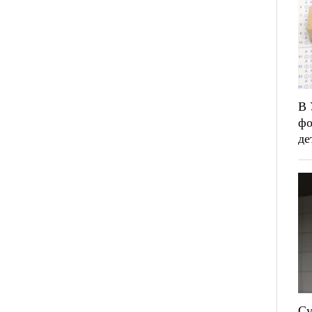
В 
фо
де
Су