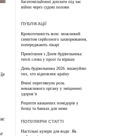
багатомільйонні доплати під час
війни через судові позови
ПУБЛІКАЦІЇ
Кровоточивість ясен: можливий
симптом серйозного захворювання,
попереджають лікарі
Привітання з Днем будівельника:
теплі слова у прозі та віршах
День будівельника 2026: вшануймо
тих, хто відновлює країну
 Це
Вчені переглянули роль
неважливого органу у зміцненні
здоров’я
Рецепти квашених помідорів у
бочці та банках для зими
тає
ПОПУЛЯРНІ СТАТТІ
Настільні кулери для води: Як
же