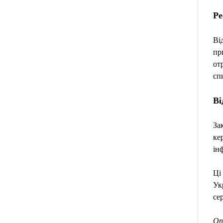
Ре
Ві
пр
от
сп
Ві
За
ке
ін
Ці
Ук
сер
Оп