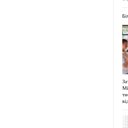
Бі
За
Мі
ти
ві