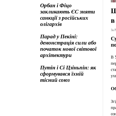
Орбан і Фіцо
Ш
закликають ЄС зняти
санкції з російських
в
олігархів
За Р
Парад у Пекіні:
Су
демонстрація сили або
п
початок нової світової
архітектури
В 
пе
Путін і Сі Цзіньпін: як
ст
сформувався їхній
ух
тісний союз
Об
Зг
пр
оз