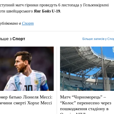
ступний матч гірники проведуть 6 листопада у Гельзенкірхені
оти швейцарського
Янг Бойз U-19
.
убліковано в
Спорт
льше з
Спорт
Більше записів у Спо
мер батько Ліонеля Мессі:
Матч “Чорноморець” –
ичини смерті Хорхе Мессі
“Колос” перенесено через
пошкодження стадіону в