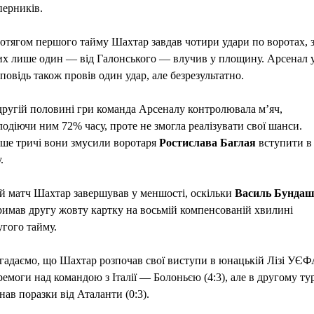
перників.
отягом першого тайму Шахтар завдав чотири удари по воротах, 
их лише один — від Галонського — влучив у площину. Арсенал 
дповідь також провів один удар, але безрезультатно.
другій половині гри команда Арсеналу контролювала м’яч,
лодіючи ним 72% часу, проте не змогла реалізувати свої шанси.
ше тричі вони змусили воротаря
Ростислава Баглая
вступити в
.
й матч Шахтар завершував у меншості, оскільки
Василь Бунда
римав другу жовту картку на восьмій компенсованій хвилині
угого тайму.
гадаємо, що Шахтар розпочав свої виступи в юнацькій Лізі УЄФ
ремоги над командою з Італії — Болоньєю (4:3), але в другому тур
знав поразки від Аталанти (0:3).