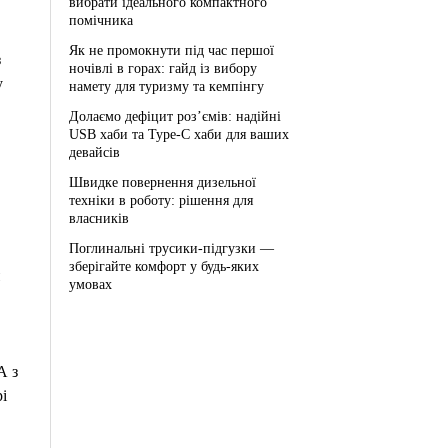
вибрати ідеального компактного
помічника
Як не промокнути під час першої
з
ночівлі в горах: гайд із вибору
у
намету для туризму та кемпінгу
Долаємо дефіцит роз’ємів: надійні
USB хаби та Type-C хаби для ваших
девайсів
Швидке повернення дизельної
техніки в роботу: рішення для
власників
Поглинальні трусики-підгузки —
зберігайте комфорт у будь-яких
ш
умовах
А з
і