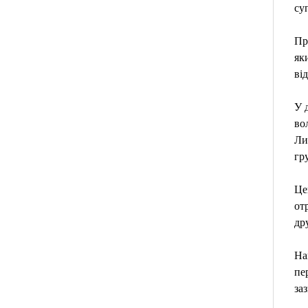
су
Пр
як
ві
У 
во
Ли
гру
Це
от
др
На
пе
за