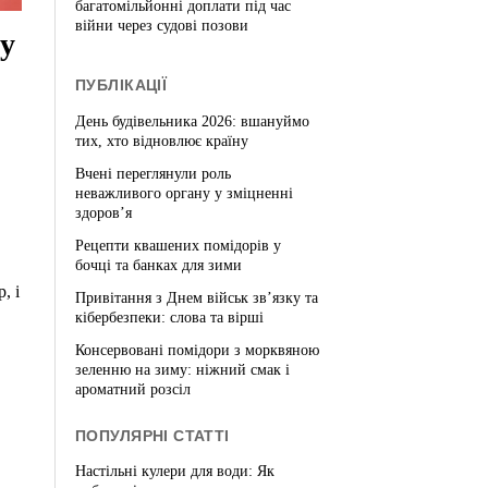
багатомільйонні доплати під час
війни через судові позови
у
ПУБЛІКАЦІЇ
День будівельника 2026: вшануймо
тих, хто відновлює країну
Вчені переглянули роль
неважливого органу у зміцненні
здоров’я
Рецепти квашених помідорів у
бочці та банках для зими
, і
Привітання з Днем військ зв’язку та
кібербезпеки: слова та вірші
Консервовані помідори з морквяною
зеленню на зиму: ніжний смак і
ароматний розсіл
ПОПУЛЯРНІ СТАТТІ
Настільні кулери для води: Як