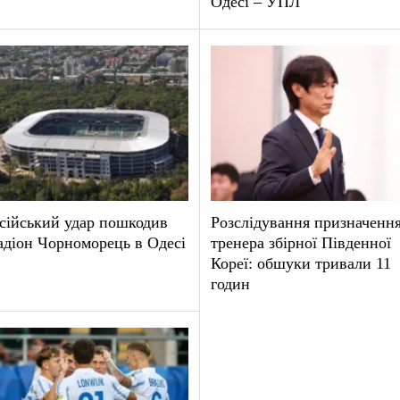
Одесі – УПЛ
сійський удар пошкодив
Розслідування призначенн
адіон Чорноморець в Одесі
тренера збірної Південної
Кореї: обшуки тривали 11
годин