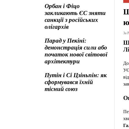
Орбан і Фіцо
Ш
закликають ЄС зняти
санкції з російських
ю
олігархів
За Р
Парад у Пекіні:
Ш
демонстрація сили або
Л
початок нової світової
архітектури
До
УЄ
Путін і Сі Цзіньпін: як
ві
сформувався їхній
за
тісний союз
О
Пе
хв
Га