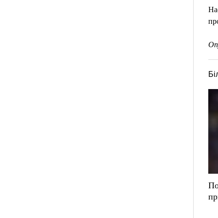
На
пр
Оп
Бі
По
пр