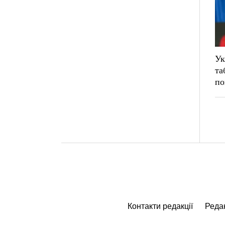
Ук
та
по
Контакти редакції
Редак