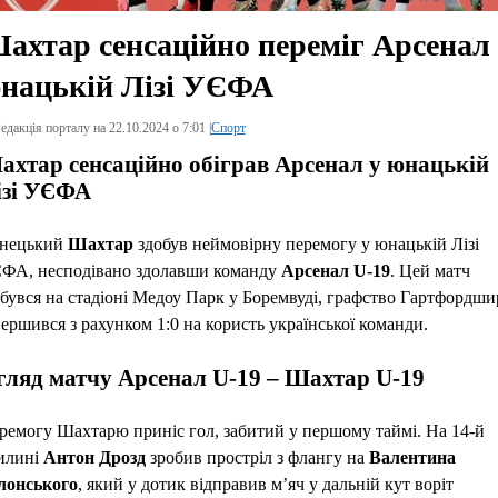
ахтар сенсаційно переміг Арсенал 
нацькій Лізі УЄФА
едакція порталу на 22.10.2024 о 7:01 |
Спорт
ахтар сенсаційно обіграв Арсенал у юнацькій
ізі УЄФА
нецький
Шахтар
здобув неймовірну перемогу у юнацькій Лізі
ФА, несподівано здолавши команду
Арсенал U-19
. Цей матч
дбувся на стадіоні Медоу Парк у Боремвуді, графство Гартфордшир
вершився з рахунком 1:0 на користь української команди.
гляд матчу Арсенал U-19 – Шахтар U-19
ремогу Шахтарю приніс гол, забитий у першому таймі. На 14-й
илині
Антон Дрозд
зробив простріл з флангу на
Валентина
лонського
, який у дотик відправив м’яч у дальній кут воріт