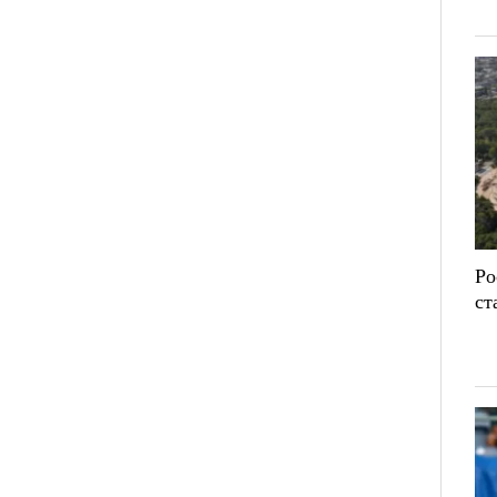
Ро
ст