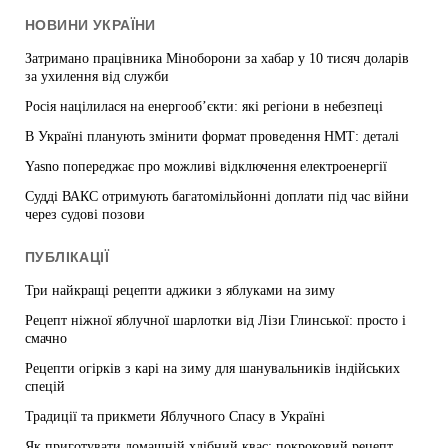
НОВИНИ УКРАЇНИ
Затримано працівника Міноборони за хабар у 10 тисяч доларів
за ухилення від служби
Росія націлилася на енергооб’єкти: які регіони в небезпеці
В Україні планують змінити формат проведення НМТ: деталі
Yasno попереджає про можливі відключення електроенергії
Судді ВАКС отримують багатомільйонні доплати під час війни
через судові позови
ПУБЛІКАЦІЇ
Три найкращі рецепти аджики з яблуками на зиму
Рецепт ніжної яблучної шарлотки від Лізи Глинської: просто і
смачно
Рецепти огірків з карі на зиму для шанувальників індійських
спецій
Традиції та прикмети Яблучного Спасу в Україні
Як приготувати домашній хлібний квас: покроковий рецепт