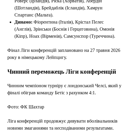
Роверс (Ірландія), Рієка (Хорватія), Абердін
(Шотландія), Брейдаблік (Ісландія), Хамрун
Спартанс (Мальта).
Динамо:
Фіорентина (Італія), Крістал Пелес
(Англія), Зрінськи (Боснія і Герцеговина), Омонія
(Кіпр), Ноах (Вірменія), Самсунспор (Туреччина).
Фінал Ліги конференцій заплановано на 27 травня 2026
року в німецькому Лейпцигу.
Чинний переможець Ліги конференцій
Чинним чемпіоном турніру є лондонський Челсі, який у
фіналі обіграв команду Бетіс з рахунком 4:1.
Фото: ФК Шахтар
Ліга конференцій продовжує дивувати вболівальників
новими змаганнями та несподіваними результатами.