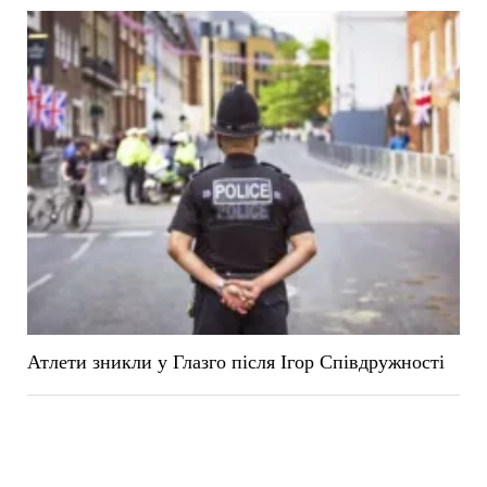
Атлети зникли у Глазго після Ігор Співдружності