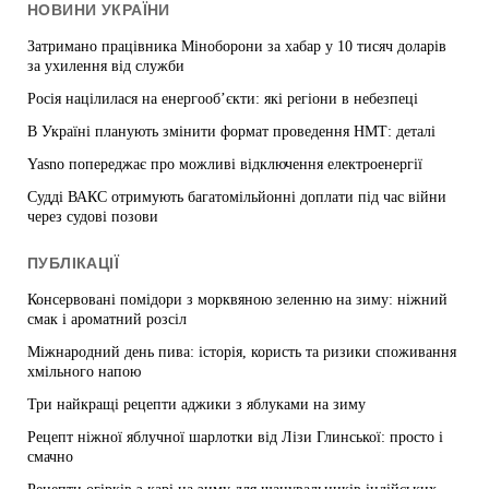
НОВИНИ УКРАЇНИ
Затримано працівника Міноборони за хабар у 10 тисяч доларів
за ухилення від служби
Росія націлилася на енергооб’єкти: які регіони в небезпеці
В Україні планують змінити формат проведення НМТ: деталі
Yasno попереджає про можливі відключення електроенергії
Судді ВАКС отримують багатомільйонні доплати під час війни
через судові позови
ПУБЛІКАЦІЇ
Консервовані помідори з морквяною зеленню на зиму: ніжний
смак і ароматний розсіл
Міжнародний день пива: історія, користь та ризики споживання
хмільного напою
Три найкращі рецепти аджики з яблуками на зиму
Рецепт ніжної яблучної шарлотки від Лізи Глинської: просто і
смачно