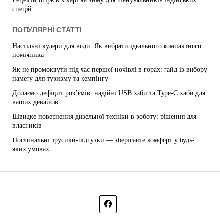
Рецепти огірків з карі на зиму для шанувальників індійських
спецій
ПОПУЛЯРНІ СТАТТІ
Настільні кулери для води: Як вибрати ідеального компактного
помічника
Як не промокнути під час першої ночівлі в горах: гайд із вибору
намету для туризму та кемпінгу
Долаємо дефіцит роз’ємів: надійні USB хаби та Type-C хаби для
ваших девайсів
Швидке повернення дизельної техніки в роботу: рішення для
власників
Поглинальні трусики-підгузки — зберігайте комфорт у будь-
яких умовах