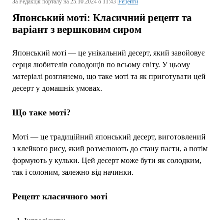
За Редакція порталу на 25.10.2024 о 11:43 |
Рецепти
Японський моті: Класичний рецепт та
варіант з вершковим сиром
Японський моті — це унікальний десерт, який завойовує
серця любителів солодощів по всьому світу. У цьому
матеріалі розглянемо, що таке моті та як приготувати цей
десерт у домашніх умовах.
Що таке моті?
Моті — це традиційний японський десерт, виготовлений
з клейкого рису, який розмелюють до стану пасти, а потім
формують у кульки. Цей десерт може бути як солодким,
так і солоним, залежно від начинки.
Рецепт класичного моті