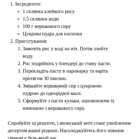
Інгредієнти:
1 склянка клейкого рису
1,5 склянки води
100 г вершкового сиру
Цукрова пудра для посипки
Приготування:
Замочіть рис у воді на ніч. Потім злийте
воду.
Рис подрібніть у блендері до стану пасти.
Перекладіть пасту в пароварку та варіть
протягом 30 хвилин.
Змішайте вершковий сир з цукровою
пудрою до однорідної маси.
Сформуйте з пасти кульки, наповнюючи їх
начинкою з вершкового сиру.
Спробуйте ці рецепти, і японський моті стане улюбленим
десертом вашої родини. Насолоджуйтесь його ніжним
смаком у будь-який час.