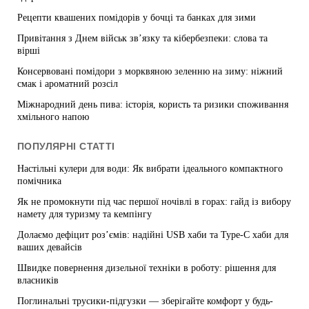
Рецепти квашених помідорів у бочці та банках для зими
Привітання з Днем військ зв’язку та кібербезпеки: слова та
вірші
Консервовані помідори з морквяною зеленню на зиму: ніжний
смак і ароматний розсіл
Міжнародний день пива: історія, користь та ризики споживання
хмільного напою
ПОПУЛЯРНІ СТАТТІ
Настільні кулери для води: Як вибрати ідеального компактного
помічника
Як не промокнути під час першої ночівлі в горах: гайд із вибору
намету для туризму та кемпінгу
Долаємо дефіцит роз’ємів: надійні USB хаби та Type-C хаби для
ваших девайсів
Швидке повернення дизельної техніки в роботу: рішення для
власників
Поглинальні трусики-підгузки — зберігайте комфорт у будь-