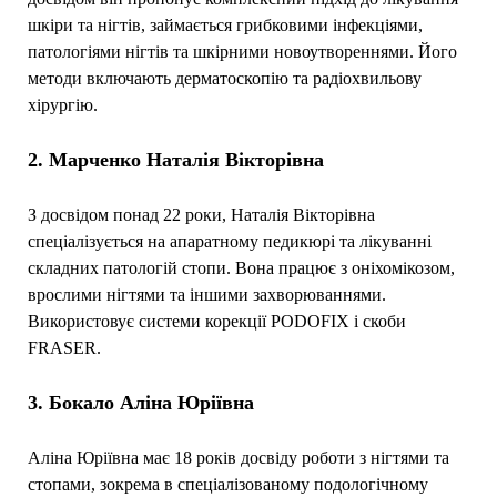
шкіри та нігтів, займається грибковими інфекціями,
патологіями нігтів та шкірними новоутвореннями. Його
методи включають дерматоскопію та радіохвильову
хірургію.
2. Марченко Наталія Вікторівна
З досвідом понад 22 роки, Наталія Вікторівна
спеціалізується на апаратному педикюрі та лікуванні
складних патологій стопи. Вона працює з оніхомікозом,
врослими нігтями та іншими захворюваннями.
Використовує системи корекції PODOFIX і скоби
FRASER.
3. Бокало Аліна Юріївна
Аліна Юріївна має 18 років досвіду роботи з нігтями та
стопами, зокрема в спеціалізованому подологічному