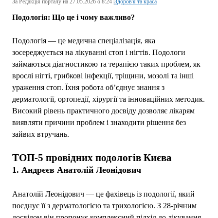
За Редакція порталу на 27.05.2026 о 8:24 |
Здоров'я та краса
Подологія: Що це і чому важливо?
Подологія — це медична спеціалізація, яка
зосереджується на лікуванні стоп і нігтів. Подологи
займаються діагностикою та терапією таких проблем, як
врослі нігті, грибкові інфекції, тріщини, мозолі та інші
ураження стоп. Їхня робота об’єднує знання з
дерматології, ортопедії, хірургії та інноваційних методик.
Високий рівень практичного досвіду дозволяє лікарям
виявляти причини проблем і знаходити рішення без
зайвих втручань.
ТОП-5 провідних подологів Києва
1. Андрєєв Анатолій Леонідович
Анатолій Леонідович — це фахівець із подології, який
поєднує її з дерматологією та трихологією. З 28-річним
досвідом він пропонує комплексний підхід до лікування