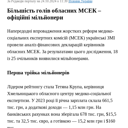
За Редакція порталу на 24.10.2024 о 11:39 |
Новини України
Більшість голів обласних МСЕК –
офіційні мільйонери
Напередодні впровадження жорстких реформ медико-
соціальних експертних комісій (МСЕК) українські ЗМІ
провели аналіз фінансових декларацій керівників
обласних МСЕК. За результатами цього дослідження, 18
із 25 очільників виявилися мільйонерами.
Перша трійка мільйонерів
Лідером рейтингу стала Тетяна Крупа, керівниця
Хмельницького обласного центру медико-соціальної
експертизи. У 2023 році її річна зарплата склала 661,5
тис. грн, а додаткові доходи — 1,15 млн грн. На
банківських рахунках вона зберігала 678 тис. грн, $15,5
тис. та 32,5 тис. євро, а готівкою — 15,2 млн грн і $160
тис.