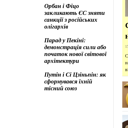
Орбан і Фіцо
закликають ЄС зняти
санкції з російських
олігархів
Парад у Пекіні:
демонстрація сили або
15
початок нової світової
С
архітектури
н
в
Путін і Сі Цзіньпін: як
сформувався їхній
тісний союз