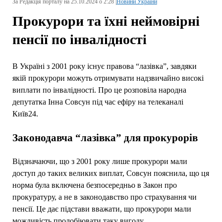
За Редакція порталу на 25.10.2024 о 2:28 |
Новини України
Прокурори та їхні неймовірні
пенсії по інвалідності
В Україні з 2001 року існує правова “лазівка”, завдяки
якій прокурори можуть отримувати надзвичайно високі
виплати по інвалідності. Про це розповіла народна
депутатка Інна Совсун під час ефіру на телеканалі
Київ24.
Законодавча “лазівка” для прокурорів
Відзначаючи, що з 2001 року лише прокурори мали
доступ до таких великих виплат, Совсун пояснила, що ця
норма була включена безпосередньо в Закон про
прокуратуру, а не в законодавство про страхування чи
пенсії. Це дає підстави вважати, що прокурори мали
можливість пролобіювати таку вигоду.