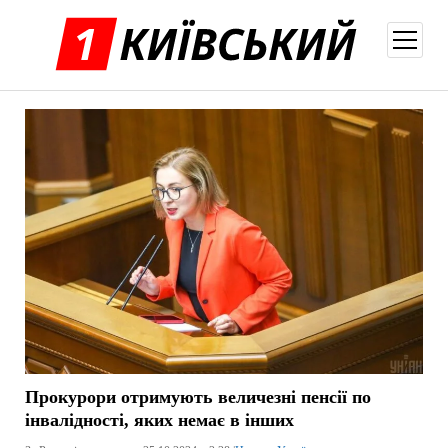
відкри
меню
Прокурори отримують величезні пенсії по
інвалідності, яких немає в інших