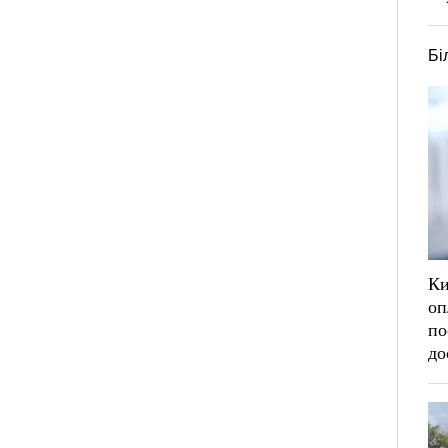
Бі
Ки
оп
по
до