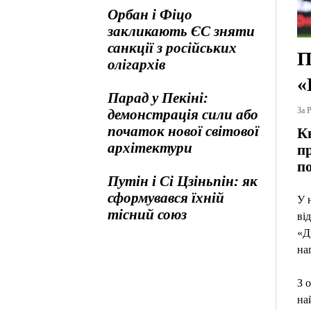
Орбан і Фіцо
закликають ЄС зняти
санкції з російських
П
олігархів
«
Парад у Пекіні:
За Р
демонстрація сили або
початок нової світової
К
архітектури
п
п
Путін і Сі Цзіньпін: як
сформувався їхній
У 
тісний союз
ві
«Д
на
З 
на