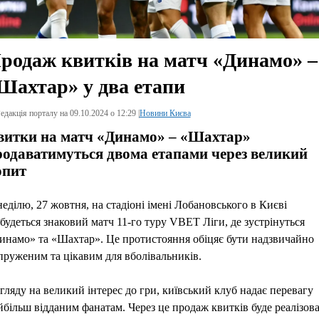
родаж квитків на матч «Динамо» –
Шахтар» у два етапи
едакція порталу на 09.10.2024 о 12:29 |
Новини Києва
витки на матч «Динамо» – «Шахтар»
родаватимуться двома етапами через великий
опит
неділю, 27 жовтня, на стадіоні імені Лобановського в Києві
дбудеться знаковий матч 11-го туру VBET Ліги, де зустрінуться
инамо» та «Шахтар». Це протистояння обіцяє бути надзвичайно
пруженим та цікавим для вболівальників.
огляду на великий інтерес до гри, київський клуб надає перевагу
йбільш відданим фанатам. Через це продаж квитків буде реалізов