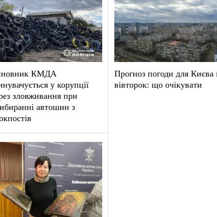
иновник КМДА
Прогноз погоди для Києва 
инувачується у корупції
вівторок: що очікувати
рез зловживання при
ибиранні автошин з
окпостів