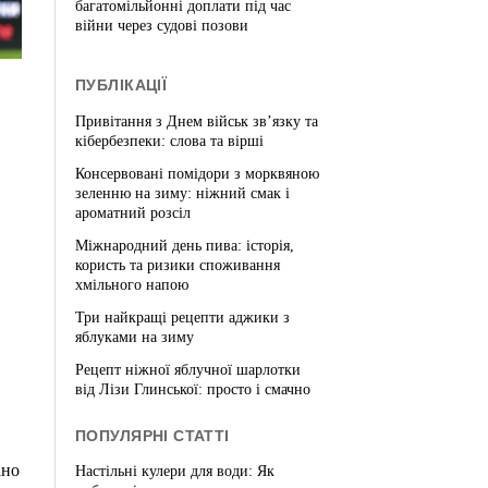
багатомільйонні доплати під час
війни через судові позови
ПУБЛІКАЦІЇ
Привітання з Днем військ зв’язку та
кібербезпеки: слова та вірші
Консервовані помідори з морквяною
зеленню на зиму: ніжний смак і
ароматний розсіл
Міжнародний день пива: історія,
користь та ризики споживання
хмільного напою
Три найкращі рецепти аджики з
яблуками на зиму
Рецепт ніжної яблучної шарлотки
від Лізи Глинської: просто і смачно
ПОПУЛЯРНІ СТАТТІ
ано
Настільні кулери для води: Як