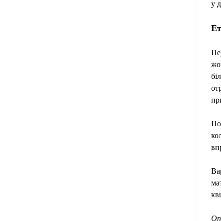
у 
Ет
Пе
жо
бі
от
пр
По
ко
вп
Ва
ма
кв
Оп