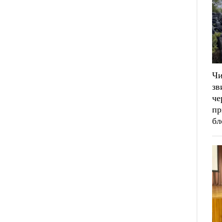
Ч
зв
че
пр
бл