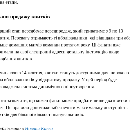
два етапи.
апи продажу квитків
рший етап передбачає передпродаж, який триватиме з 9 по 13
втня. Перевагу отримають ті вболівальники, які відвідали три аб
льше домашніх матчів команди протягом року. Ці фанати вже
римали на свої електронні адреси детальну інструкцію щодо
идбання квитків.
чинаючи з 14 жовтня, квитки стануть доступними для широкого
ла вболівальників у відкритому продажу. У цей період буде
роваджена система динамічного ціноутворення.
рто зазначити, що кожен фанат може придбати лише два квитки 
тч. Це правило допоможе забезпечити максимальну доступність
итків для більшої кількості шанувальників.
убліковано в
Новини Києва