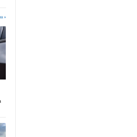
ва »
в