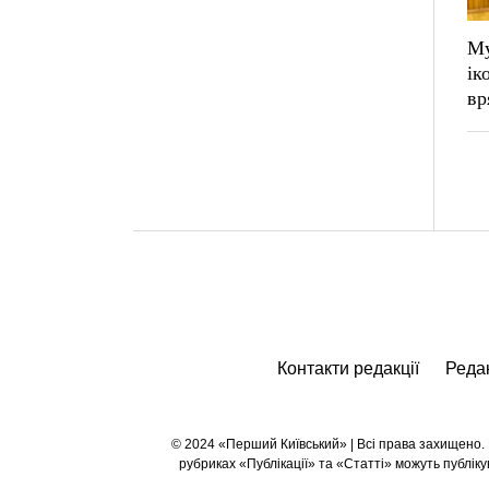
Му
ік
вр
Контакти редакції
Редак
© 2024 «Перший Київський» | Всі права захищено. Р
рубриках «Публікації» та «Статті» можуть публі