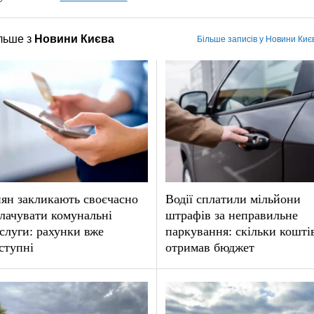
льше з
Новини Києва
Більше записів у Новини Киє
ян закликають своєчасно
Водії сплатили мільйони
лачувати комунальні
штрафів за неправильне
слуги: рахунки вже
паркування: скільки кошті
ступні
отримав бюджет