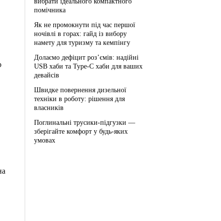
вибрати ідеального компактного
помічника
Як не промокнути під час першої
ночівлі в горах: гайд із вибору
намету для туризму та кемпінгу
Долаємо дефіцит роз’ємів: надійні
о
USB хаби та Type-C хаби для ваших
девайсів
Швидке повернення дизельної
техніки в роботу: рішення для
власників
Поглинальні трусики-підгузки —
зберігайте комфорт у будь-яких
умовах
на