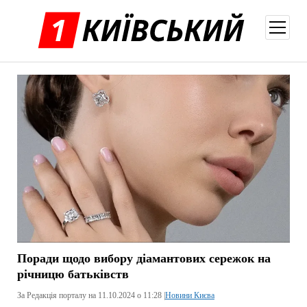
відкри
меню
Поради щодо вибору діамантових сережок на
річницю батьківств
За Редакція порталу на 11.10.2024 о 11:28 |
Новини Києва