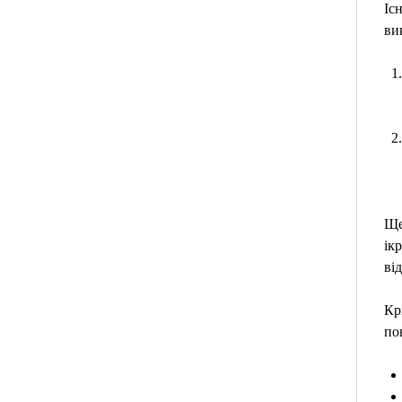
Іс
ви
Ще
ік
від
Кр
по