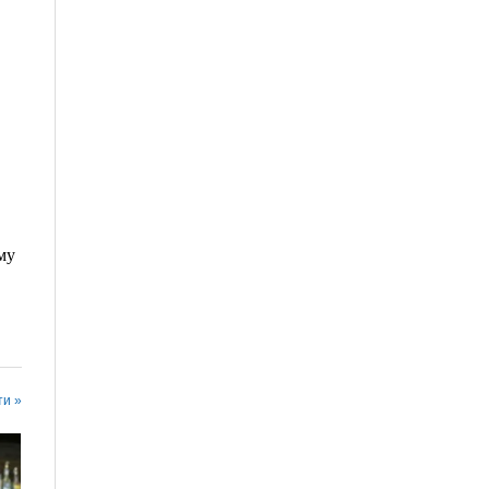
му
ти »