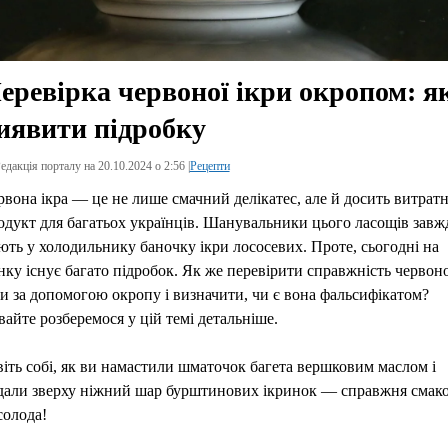
еревірка червоної ікри окропом: я
иявити підробку
едакція порталу на 20.10.2024 о 2:56 |
Рецепти
рвона ікра — це не лише смачний делікатес, але й досить витрат
одукт для багатьох українців. Шанувальники цього ласощів завж
ють у холодильнику баночку ікри лососевих. Проте, сьогодні на
нку існує багато підробок. Як же перевірити справжність червоно
ри за допомогою окропу і визначити, чи є вона фальсифікатом?
вайте розберемося у цій темі детальніше.
віть собі, як ви намастили шматочок багета вершковим маслом і
дали зверху ніжний шар бурштинових ікринок — справжня смак
солода!