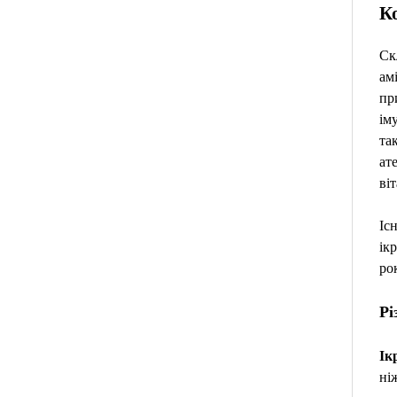
Ко
Ск
ам
пр
ім
та
ат
ві
Іс
ік
ро
Рі
Ік
ні