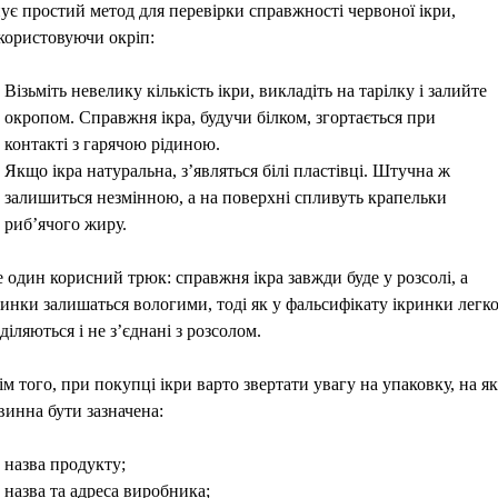
нує простий метод для перевірки справжності червоної ікри,
користовуючи окріп:
Візьміть невелику кількість ікри, викладіть на тарілку і залийте
окропом. Справжня ікра, будучи білком, згортається при
контакті з гарячою рідиною.
Якщо ікра натуральна, з’являться білі пластівці. Штучна ж
залишиться незмінною, а на поверхні спливуть крапельки
риб’ячого жиру.
 один корисний трюк: справжня ікра завжди буде у розсолі, а
ринки залишаться вологими, тоді як у фальсифікату ікринки легк
діляються і не з’єднані з розсолом.
ім того, при покупці ікри варто звертати увагу на упаковку, на як
винна бути зазначена:
назва продукту;
назва та адреса виробника;