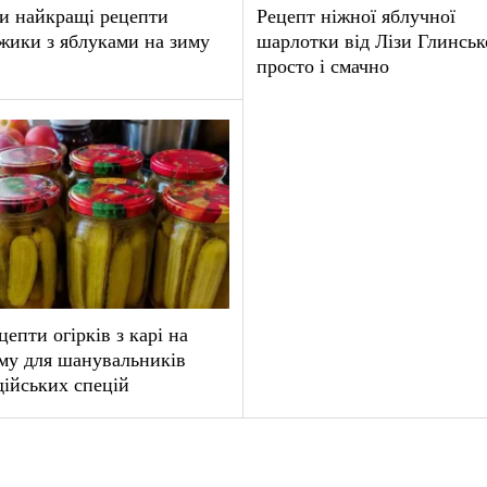
и найкращі рецепти
Рецепт ніжної яблучної
жики з яблуками на зиму
шарлотки від Лізи Глинськ
просто і смачно
цепти огірків з карі на
му для шанувальників
дійських спецій