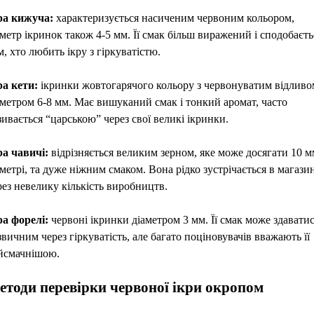
ра кижуча:
характеризується насиченим червоним кольором,
аметр ікринок також 4-5 мм. Її смак більш виражений і сподобаєть
м, хто любить ікру з гіркуватістю.
ра кети:
ікринки жовтогарячого кольору з червонуватим відливо
аметром 6-8 мм. Має вишуканий смак і тонкий аромат, часто
зивається “царською” через свої великі ікринки.
ра чавичі:
відрізняється великим зерном, яке може досягати 10 м
аметрі, та дуже ніжним смаком. Вона рідко зустрічається в магази
рез невелику кількість виробництв.
ра форелі:
червоні ікринки діаметром 3 мм. Її смак може здавати
звичним через гіркуватість, але багато поціновувачів вважають її
йсмачнішою.
етоди перевірки червоної ікри окропом