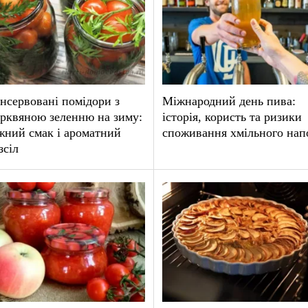
нсервовані помідори з
Міжнародний день пива:
рквяною зеленню на зиму:
історія, користь та ризики
жний смак і ароматний
споживання хмільного на
зсіл