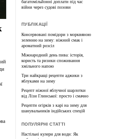
багатомільйонні доплати під час
війни через судові позови
ПУБЛІКАЦІЇ
к
Консервовані помідори з морквяною
зеленню на зиму: ніжний смак і
ароматний розсіл
Міжнародний день пива: історія,
користь та ризики споживання
ний
хмільного напою
ди
Три найкращі рецепти аджики з
яблуками на зиму
ї
Рецепт ніжної яблучної шарлотки
від Лізи Глинської: просто і смачно
Рецепти огірків з карі на зиму для
шанувальників індійських спецій
ова
ПОПУЛЯРНІ СТАТТІ
Настільні кулери для води: Як