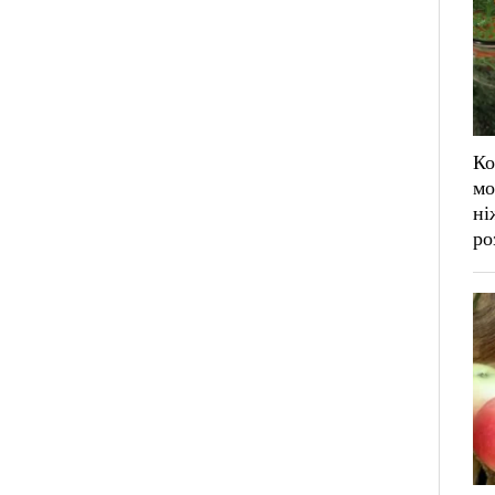
Ко
мо
ні
ро