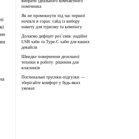
вибрати ідеального компактного
помічника
Як не промокнути під час першої
ні
ночівлі в горах: гайд із вибору
кі
намету для туризму та кемпінгу
нню
Долаємо дефіцит роз’ємів: надійні
они
USB хаби та Type-C хаби для ваших
девайсів
Швидке повернення дизельної
техніки в роботу: рішення для
власників
Поглинальні трусики-підгузки —
на
зберігайте комфорт у будь-яких
умовах