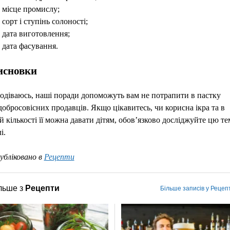
місце промислу;
сорт і ступінь солоності;
дата виготовлення;
дата фасування.
исновки
одіваюсь, наші поради допоможуть вам не потрапити в пастку
добросовісних продавців. Якщо цікавитесь, чи корисна ікра та в
ій кількості її можна давати дітям, обов’язково досліджуйте цю те
і.
убліковано в
Рецепти
льше з
Рецепти
Більше записів у Рецеп