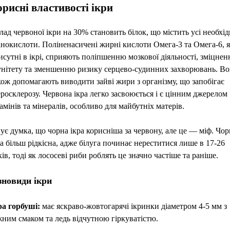
рисні властивості ікри
лад червоної ікри на 30% становить білок, що містить усі необхід
інокислоти. Поліненасичені жирні кислоти Омега-3 та Омега-6, я
исутні в ікрі, сприяють поліпшенню мозкової діяльності, зміцне
унітету та зменшенню ризику серцево-судинних захворювань. В
кож допомагають виводити зайві жири з організму, що запобігає
еросклерозу. Червона ікра легко засвоюється і є цінним джерелом
тамінів та мінералів, особливо для майбутніх матерів.
нує думка, що чорна ікра корисніша за червону, але це — міф. Чор
ра більш рідкісна, адже білуга починає нереститися лише в 17-26
ків, тоді як лососеві риби роблять це значно частіше та раніше.
зновиди ікри
ра горбуші:
має яскраво-жовтогарячі ікринки діаметром 4-5 мм з
жним смаком та ледь відчутною гіркуватістю.