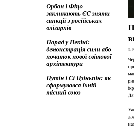
Орбан і Фіцо
закликають ЄС зняти
санкції з російських
П
олігархів
в
Парад у Пекіні:
демонстрація сили або
За Р
початок нової світової
Че
архітектури
пр
ма
Путін і Сі Цзіньпін: як
ри
сформувався їхній
ік
тісний союз
Да
Уя
до
на