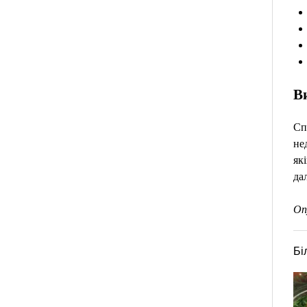
В
Сп
не
як
дал
Оп
Бі