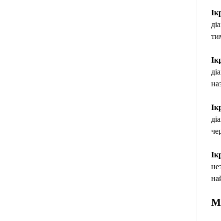
Ік
ді
ти
Ік
ді
на
Ік
ді
че
Ік
не
на
М