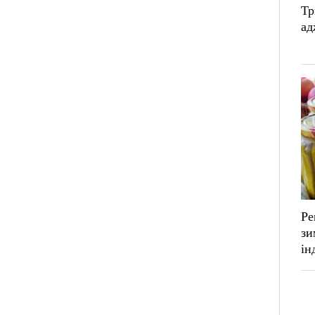
Тр
ад
Ре
зи
ін