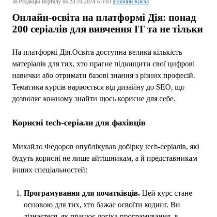
За Редакція порталу на 23.10.2024 о 5:03 |
Новини Києва
Онлайн-освіта на платформі Дія: понад
200 серіалів для вивчення ІТ та не тільки
На платформі Дія.Освіта доступна велика кількість
матеріалів для тих, хто прагне підвищити свої цифрові
навички або отримати базові знання з різних професій.
Тематика курсів варіюється від дизайну до SEO, що
дозволяє кожному знайти щось корисне для себе.
Корисні tech-серіали для фахівців
Михайло Федоров опублікував добірку tech-серіалів, які
будуть корисні не лише айтішникам, а й представникам
інших спеціальностей:
Програмування для початківців.
Цей курс стане
основою для тих, хто бажає освоїти кодинг. Ви
дізнаєтеся, як працює логіка програмування, в