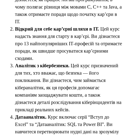
чому полягає різниця між мовами C, C++ та Java, а
також отримаєте поради щодо початку кар’єри в
ІТ.
Відкрий для себе кар’єрні шляхи в ІТ.
Цей курс
надасть знання для старту в кар’єрі. Ви дізнаєтеся
про 13 найпопулярніших ІТ-професій та отримаєте
поради, як швидше просуватися кар’єрними
сходами.
Аналітик з кібербезпеки.
Цей курс призначений
для тих, хто вважає, що безпека — його
покликання. Ви дізнаєтеся, чим займається
кібераналітик, як ця професія допомагає
компаніям заощаджувати кошти, а також
дізнаєтеся деталі розслідування кіберінцидентів на
прикладі реальних кейсів.
Датааналітик.
Курс включає серії “Вступ до
Excel” та “Датааналітик: SQL та Power BI”. Ви
навчитеся перетворювати нудні дані на зрозумілу