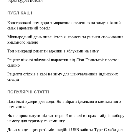
через судові позови
ПУБЛІКАЦІЇ
Консервовані помідори з морквяною зеленню на зиму: ніжний
смак і ароматний розсіл
Міжнародний день пива: історія, користь та ризики споживання
хмільного напою
Три найкращі рецепти аджики з яблуками на зиму
Рецепт ніжної яблучної шарлотки від Лізи Глинської: просто і
смачно
Рецепти огірків з карі на зиму для шанувальників індійських
спецій
ПОПУЛЯРНІ СТАТТІ
Настільні кулери для води: Як вибрати ідеального компактного
помічника
Як не промокнути під час першої ночівлі в горах: гайд із вибору
намету для туризму та кемпінгу
Долаємо дефіцит роз’ємів: надійні USB хаби та Type-C хаби для