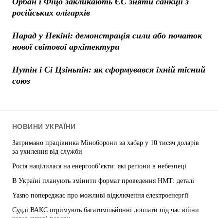
Орбан і Фіцо закликають ЄС зняти санкції з
російських олігархів
Парад у Пекіні: демонстрація сили або початок
нової світової архітектури
Путін і Сі Цзіньпін: як сформувався їхній тісний
союз
НОВИНИ УКРАЇНИ
Затримано працівника Міноборони за хабар у 10 тисяч доларів
за ухилення від служби
Росія націлилася на енергооб’єкти: які регіони в небезпеці
В Україні планують змінити формат проведення НМТ: деталі
Yasno попереджає про можливі відключення електроенергії
Судді ВАКС отримують багатомільйонні доплати під час війни