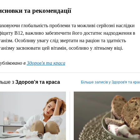
исновки та рекомендації
аховуючи глобальність проблеми та можливі серйозні наслідки
фіциту B12, важливо забезпечити його достатнє надходження в
ганізм. Особливу увагу слід звертати на раціон та здатність
ганізму засвоювати цей вітамін, особливо у літньому віці.
убліковано в
Здоров'я та краса
льше з
Здоров'я та краса
Більше записів у Здоров'я та кра