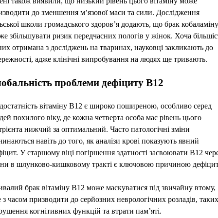
ені також виявили, що низький рівень цього вітаміну може
изводити до зменшення м’язової маси та сили. Дослідження
ьської школи громадського здоров’я додають, що брак кобаламін
же збільшувати ризик передчасних пологів у жінок. Хоча більшіс
них отримана з досліджень на тваринах, науковці закликають до
ережності, адже клінічні випробування на людях ще тривають.
лобальність проблеми дефіциту B12
достатність вітаміну B12 є широко поширеною, особливо серед
дей похилого віку, де кожна четверта особа має рівень цього
трієнта нижчий за оптимальний. Часто патологічні зміни
чинаються навіть до того, як аналізи крові показують явний
фіцит. У старшому віці погіршення здатності засвоювати B12 чер
іни в шлунково-кишковому тракті є ключовою причиною дефіцит
ивалий брак вітаміну B12 може маскуватися під звичайну втому,
е з часом призводити до серйозних неврологічних розладів, таких
рушення когнітивних функцій та втрати пам’яті.