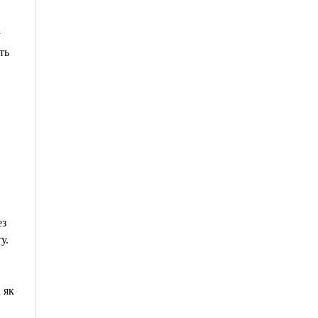
у
ть
ез
у.
 як