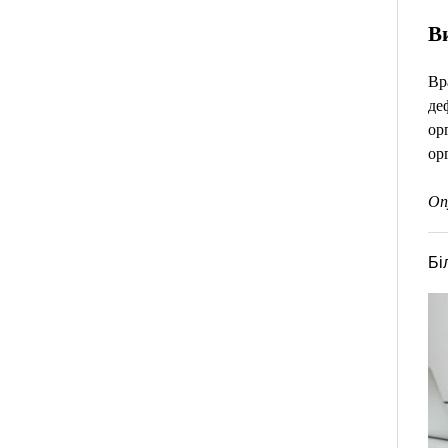
В
Вр
де
ор
ор
Оп
Бі