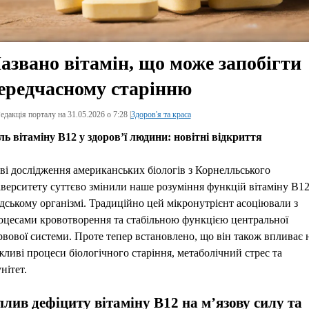
азвано вітамін, що може запобігти
ередчасному старінню
едакція порталу на 31.05.2026 о 7:28 |
Здоров'я та краса
ль вітаміну B12 у здоров’ї людини: новітні відкриття
ві дослідження американських біологів з Корнелльського
іверситету суттєво змінили наше розуміння функцій вітаміну B12
дському організмі. Традиційно цей мікронутрієнт асоціювали з
оцесами кровотворення та стабільною функцією центральної
рвової системи. Проте тепер встановлено, що він також впливає 
жливі процеси біологічного старіння, метаболічний стрес та
нітет.
лив дефіциту вітаміну B12 на м’язову силу та