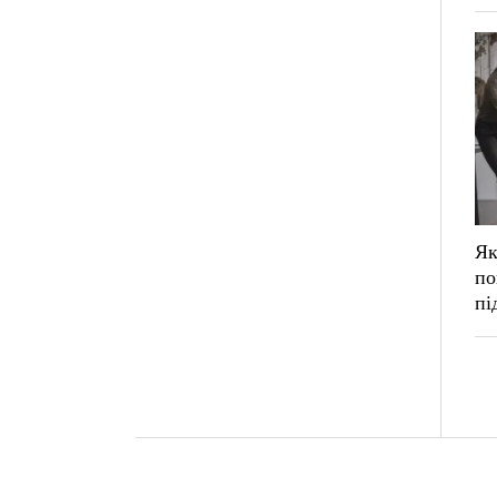
Як
по
пі