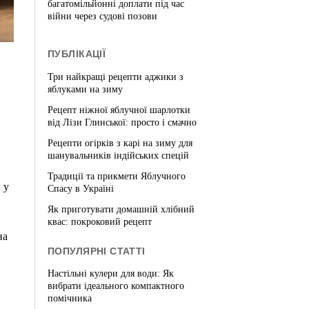
багатомільйонні доплати під час
війни через судові позови
ПУБЛІКАЦІЇ
Три найкращі рецепти аджики з
яблуками на зиму
Рецепт ніжної яблучної шарлотки
від Лізи Глинської: просто і смачно
Рецепти огірків з карі на зиму для
шанувальників індійських спецій
Традиції та прикмети Яблучного
 у
Спасу в Україні
Як приготувати домашній хлібний
квас: покроковий рецепт
на
ПОПУЛЯРНІ СТАТТІ
Настільні кулери для води: Як
вибрати ідеального компактного
помічника