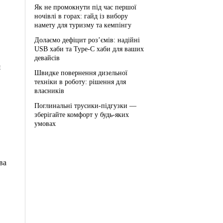
Як не промокнути під час першої
ночівлі в горах: гайд із вибору
намету для туризму та кемпінгу
Долаємо дефіцит роз’ємів: надійні
USB хаби та Type-C хаби для ваших
девайсів
я
Швидке повернення дизельної
техніки в роботу: рішення для
власників
Поглинальні трусики-підгузки —
зберігайте комфорт у будь-яких
умовах
ва