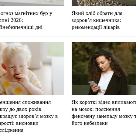
огноз магнітних бур у
Який хліб обрати для
рпні 2026:
здоров’я кишечника:
йнебезпечніші дні
рекомендації лікарів
еншення споживання
Як короткі відео впливают
кру до двох років
на мозок: пояснення
кращує здоров’я мозку в
феномену занепаду мозку 
арості: висновки
його небезпеки
слідження