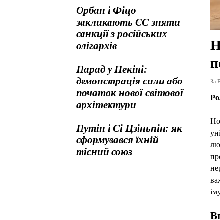
Орбан і Фіцо
закликають ЄС зняти
санкції з російських
Н
олігархів
п
Парад у Пекіні:
демонстрація сили або
За Р
початок нової світової
Ро
архітектури
Но
Путін і Сі Цзіньпін: як
ун
сформувався їхній
лю
тісний союз
пр
не
ва
іму
Вп