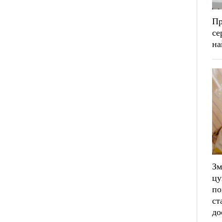
Пр
се
на
Зм
цу
по
ст
до