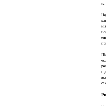
к
На
кл
міт
не
ен
пр
Пі
ек
ра
пі
як
са
Ри