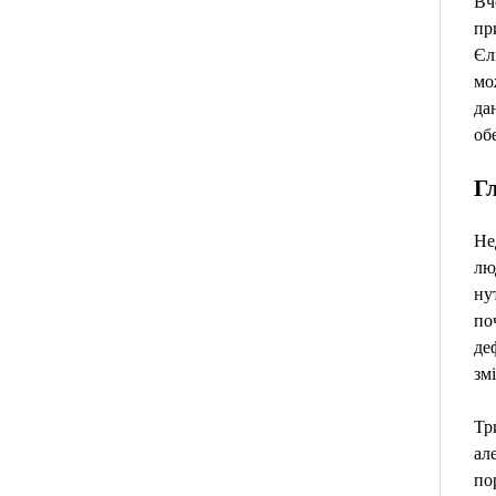
Вч
пр
Єл
мо
да
об
Г
Не
лю
ну
по
де
зм
Тр
ал
по