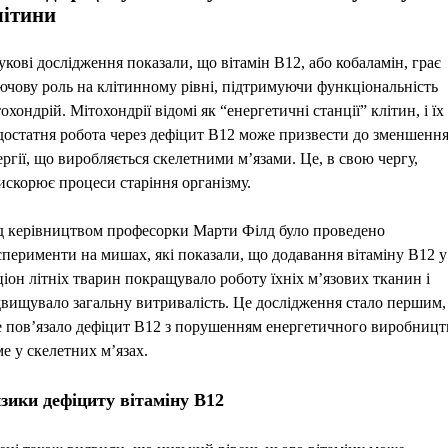
літини
укові дослідження показали, що вітамін B12, або кобаламін, грає
ючову роль на клітинному рівні, підтримуючи функціональність
охондрій. Мітохондрії відомі як “енергетичні станції” клітин, і їх
достатня робота через дефіцит B12 може призвести до зменшенн
ергії, що виробляється скелетними м’язами. Це, в свою чергу,
искорює процеси старіння організму.
д керівництвом професорки Марти Філд було проведено
сперименти на мишах, які показали, що додавання вітаміну B12 у
ціон літніх тварин покращувало роботу їхніх м’язових тканин і
двищувало загальну витривалість. Це дослідження стало першим,
е пов’язало дефіцит B12 з порушенням енергетичного виробницт
ме у скелетних м’язах.
зики дефіциту вітаміну B12