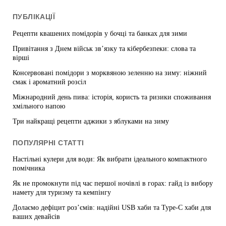
ПУБЛІКАЦІЇ
Рецепти квашених помідорів у бочці та банках для зими
Привітання з Днем військ зв’язку та кібербезпеки: слова та
вірші
Консервовані помідори з морквяною зеленню на зиму: ніжний
смак і ароматний розсіл
Міжнародний день пива: історія, користь та ризики споживання
хмільного напою
Три найкращі рецепти аджики з яблуками на зиму
ПОПУЛЯРНІ СТАТТІ
Настільні кулери для води: Як вибрати ідеального компактного
помічника
Як не промокнути під час першої ночівлі в горах: гайд із вибору
намету для туризму та кемпінгу
Долаємо дефіцит роз’ємів: надійні USB хаби та Type-C хаби для
ваших девайсів