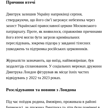
Причини втечі
Дмитрук залишив Україну наприкінці серпня,
стверджуючи, що його сім’ї загрожує небезпека через
захист Української православної церкви Московського
патріархату. Проте, як виявилося, справжніми причинами
його втечі могли бути загрози кримінальних
переслідувань, зокрема підозра у завданні тілесних
ушкоджень та підтримка російських церковників.
Журналісти зазначають, що виїзд, найімовірніше, був
заздалегідь спланованим. У соціальних мережах дружини
Дмитрука Лондон фігурував як місце їхніх частих
відвідувань у 2022 та 2023 роках.
Розслідування та новини з Лондона
Під час поїздок родина, ймовірно, проживала в районі
Бермондсі, де дружина Дмитрука та діти були помічені в