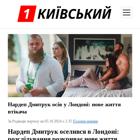
відкри
меню
Нардеп Дмитрук осів у Лондоні: нове життя
втікача
За Редакція порталу на 05.10.2024 о 2:35 |
Головні новини
Нардеп Дмитрук оселився в Лондоні:
розслідування розкриває нове життя