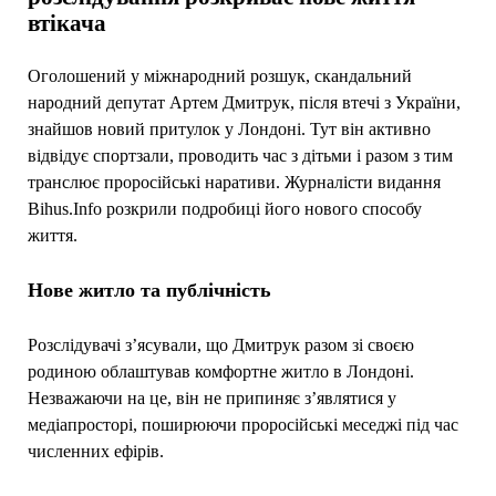
втікача
Оголошений у міжнародний розшук, скандальний
народний депутат Артем Дмитрук, після втечі з України,
знайшов новий притулок у Лондоні. Тут він активно
відвідує спортзали, проводить час з дітьми і разом з тим
транслює проросійські наративи. Журналісти видання
Bihus.Info розкрили подробиці його нового способу
життя.
Нове житло та публічність
Розслідувачі з’ясували, що Дмитрук разом зі своєю
родиною облаштував комфортне житло в Лондоні.
Незважаючи на це, він не припиняє з’являтися у
медіапросторі, поширюючи проросійські меседжі під час
численних ефірів.