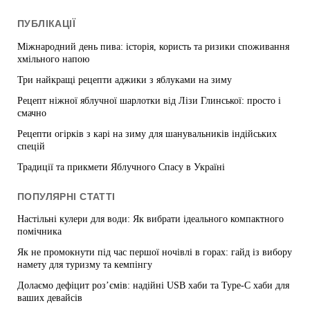
ПУБЛІКАЦІЇ
Міжнародний день пива: історія, користь та ризики споживання
хмільного напою
Три найкращі рецепти аджики з яблуками на зиму
Рецепт ніжної яблучної шарлотки від Лізи Глинської: просто і
смачно
Рецепти огірків з карі на зиму для шанувальників індійських
спецій
Традиції та прикмети Яблучного Спасу в Україні
ПОПУЛЯРНІ СТАТТІ
Настільні кулери для води: Як вибрати ідеального компактного
помічника
Як не промокнути під час першої ночівлі в горах: гайд із вибору
намету для туризму та кемпінгу
Долаємо дефіцит роз’ємів: надійні USB хаби та Type-C хаби для
ваших девайсів