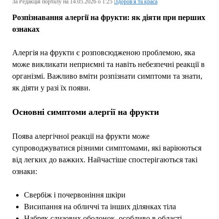
За Редакція порталу на 14.05.2026 о 1:25 |
Здоров'я та краса
Розпізнавання алергії на фрукти: як діяти при перших
ознаках
Алергія на фрукти є розповсюдженою проблемою, яка
може викликати неприємні та навіть небезпечні реакції в
організмі. Важливо вміти розпізнати симптоми та знати,
як діяти у разі їх появи.
Основні симптоми алергії на фрукти
Поява алергічної реакції на фрукти може
супроводжуватися різними симптомами, які варіюються
від легких до важких. Найчастіше спостерігаються такі
ознаки:
Свербіж і почервоніння шкіри
Висипання на обличчі та інших ділянках тіла
Набряк слизових оболонок, особливо в області