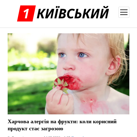
відкри
меню
Харчова алергія на фрукти: коли корисний
продукт стає загрозою