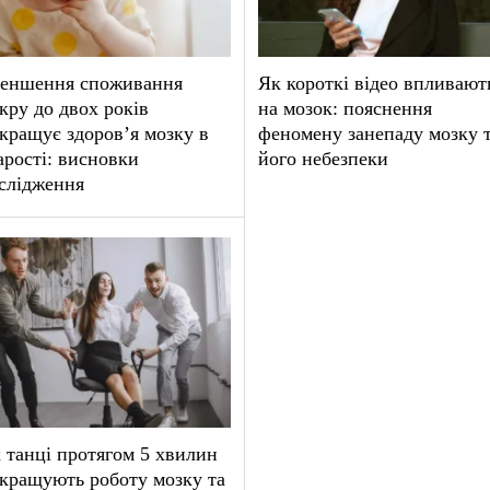
еншення споживання
Як короткі відео впливают
кру до двох років
на мозок: пояснення
кращує здоров’я мозку в
феномену занепаду мозку 
арості: висновки
його небезпеки
слідження
 танці протягом 5 хвилин
кращують роботу мозку та