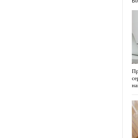
Бі
Пр
се
на