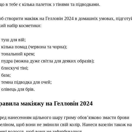
що в тебе є кілька палеток з тінями та підводками.
б створити макіяж на Гелловін 2024 в домашніх умовах, підготу
кий набір косметики:
туш для вій;
кілька помад (червона та чорна);
тональний крем;
пудра (можна дуже світла для деяких образів);
блискучі тіні;
база;
темна підводка для очей;
олівець для брів.
равила макіяжу на Гелловін 2024
ред нанесенням щільного шару гриму обов’язково змасти брови
зеліном, щоб вони не змінили свій колір. Нанеси вазелін також на
рені волосся, щоб вони не зафарбувалися.