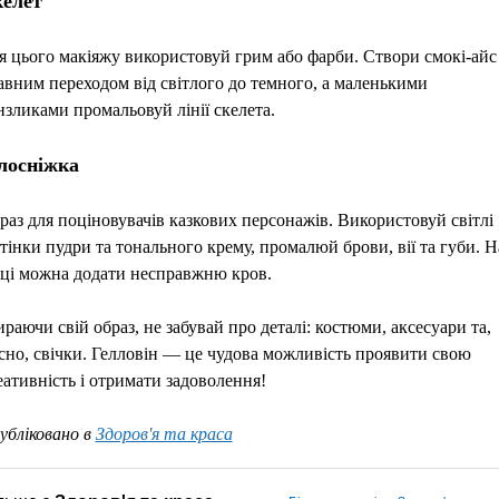
елет
я цього макіяжу використовуй грим або фарби. Створи смокі-айс
авним переходом від світлого до темного, а маленькими
нзликами промальовуй лінії скелета.
лосніжка
раз для поціновувачів казкових персонажів. Використовуй світлі
дтінки пудри та тонального крему, промалюй брови, вії та губи. Н
ці можна додати несправжню кров.
ираючи свій образ, не забувай про деталі: костюми, аксесуари та,
існо, свічки. Гелловін — це чудова можливість проявити свою
еативність і отримати задоволення!
убліковано в
Здоров'я та краса