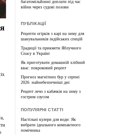
багатомільйонні доплати під час
війни через судові позови
ПУБЛІКАЦІЇ
ля
Рецепти огірків з карі на зиму для
шанувальників індійських спецій
Традиції та прикмети Яблучного
Спасу в Україні
Як приготувати домашній хлібний
квас: покроковий рецепт
іх
Прогноз магнітних бур у серпні
2026: найнебезпечніші дні
Рецепт лечо з кабачків на зиму з
гострим соусом
ПОПУЛЯРНІ СТАТТІ
а,
Настільні кулери для води: Як
ати
вибрати ідеального компактного
помічника
о