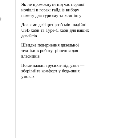
Як не промокнути під час першої
ночівлі в горах: гайд із вибору
намету для туризму та кемпінгу
й
Долаємо дефіцит роз’ємів: надійні
USB хаби та Type-C хаби для ваших
девайсів
Швидке повернення дизельної
техніки в роботу: рішення для
власників
Поглинальні трусики-підгузки —
зберігайте комфорт у будь-яких
умовах