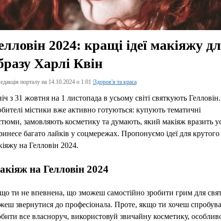
елловін 2024: кращі ідеї макіяжу д
бразу Харлі Квін
едакція порталу на 14.10.2024 о 1:01 |
Здоров'я та краса
ніч з 31 жовтня на 1 листопада в усьому світі святкують Гелловін.
бителі містики вже активно готуються: купують тематичні
стюми, замовляють косметику та думають, який макіяж вразить ус
принесе багато лайків у соцмережах. Пропонуємо ідеї для крутого
кіяжу на Гелловін 2024.
акіяж на Гелловін 2024
що ти не впевнена, що зможеш самостійно зробити грим для свят
жеш звернутися до професіонала. Проте, якщо ти хочеш спробув
обити все власноруч, використовуй звичайну косметику, особлив