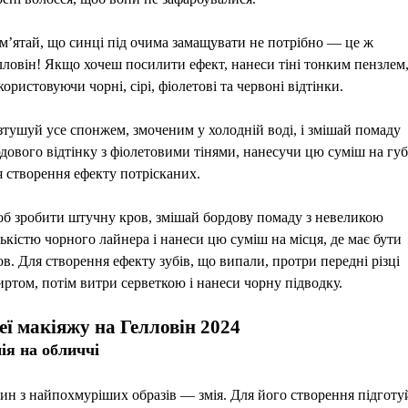
м’ятай, що синці під очима замащувати не потрібно — це ж
лловін! Якщо хочеш посилити ефект, нанеси тіні тонким пензлем
користовуючи чорні, сірі, фіолетові та червоні відтінки.
зтушуй усе спонжем, змоченим у холодній воді, і змішай помаду
дового відтінку з фіолетовими тінями, нанесучи цю суміш на гу
я створення ефекту потрісканих.
б зробити штучну кров, змішай бордову помаду з невеликою
лькістю чорного лайнера і нанеси цю суміш на місця, де має бути
ов. Для створення ефекту зубів, що випали, протри передні різці
иртом, потім витри серветкою і нанеси чорну підводку.
еї макіяжу на Гелловін 2024
ія на обличчі
ин з найпохмуріших образів — змія. Для його створення підготу