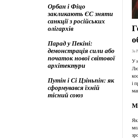
Орбан і Фіцо
закликають ЄС зняти
санкції з російських
Г
олігархів
о
Парад у Пекіні:
демонстрація сили або
За Р
початок нової світової
У 
архітектури
Лю
ко
Путін і Сі Цзіньпін: як
і 
сформувався їхній
ма
тісний союз
М
Як
мо
зр