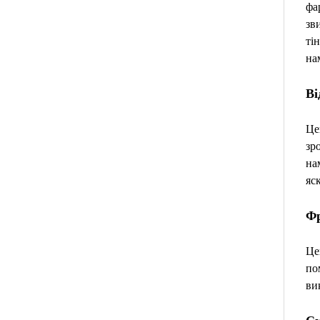
фа
зв
ті
на
Ві
Це
зр
на
яс
Фр
Це
по
ви