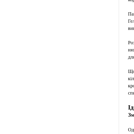
Па
Ге
ви
Ро
ню
дл
Що
кі
кр
сп
Ід
Зм
Од