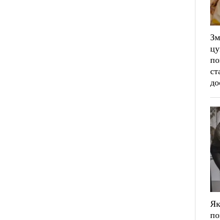
Зм
цу
по
ст
до
Як
по