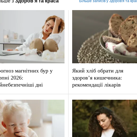
льше з
Здоров'я та краса
Більше записів у Здоров'я та кра
огноз магнітних бур у
Який хліб обрати для
рпні 2026:
здоров’я кишечника:
йнебезпечніші дні
рекомендації лікарів