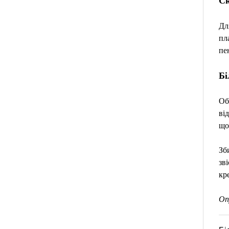
Ск
Дл
пл
пе
Бі
Об
ві
що
Зб
зв
кр
Оп