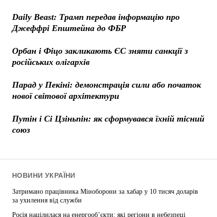
Daily Beast: Трамп передав інформацію про
Джеффрі Епштейна до ФБР
Орбан і Фіцо закликають ЄС зняти санкції з
російських олігархів
Парад у Пекіні: демонстрація сили або початок
нової світової архітектури
Путін і Сі Цзіньпін: як сформувався їхній тісний
союз
НОВИНИ УКРАЇНИ
Затримано працівника Міноборони за хабар у 10 тисяч доларів
за ухилення від служби
Росія націлилася на енергооб’єкти: які регіони в небезпеці