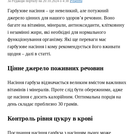
За Редакція порталу на 20.10.2024 о 4:38 |
Рецепти
Гарбузове насіння – це невеликий, але потужний
джерело цінних для нашого здоров’я речовин. Воно
багате на вітаміни, мінерали, антиоксиданти, клітковину
і незамінні жири, які необхідні для нормального
функціонування організму. Які ще переваги має
гарбузове насіння і кому рекомендується його вживати
щодня – далі в статті.
Цінне джерело поживних речовин
Насіння гарбуза відзначається великим вмістом важливих
вітамінів і мінералів. Проте слід бути обережними, адже
це насіння є досить калорійним. Оптимальна порція на
день складає приблизно 30 грамів.
Контроль рівня цукру в крові
Поєднання насіння гарбуза з насінням льону може