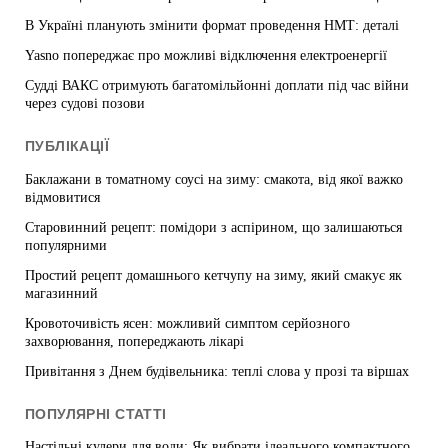
В Україні планують змінити формат проведення НМТ: деталі
Yasno попереджає про можливі відключення електроенергії
Судді ВАКС отримують багатомільйонні доплати під час війни
через судові позови
ПУБЛІКАЦІЇ
Баклажани в томатному соусі на зиму: смакота, від якої важко
відмовитися
Старовинний рецепт: помідори з аспірином, що залишаються
популярними
Простий рецепт домашнього кетчупу на зиму, який смакує як
магазинний
Кровоточивість ясен: можливий симптом серйозного
захворювання, попереджають лікарі
Привітання з Днем будівельника: теплі слова у прозі та віршах
ПОПУЛЯРНІ СТАТТІ
Настільні кулери для води: Як вибрати ідеального компактного