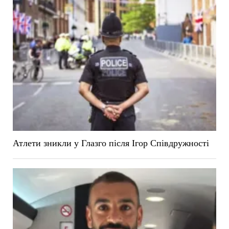
Атлети зникли у Глазго після Ігор Співдружності