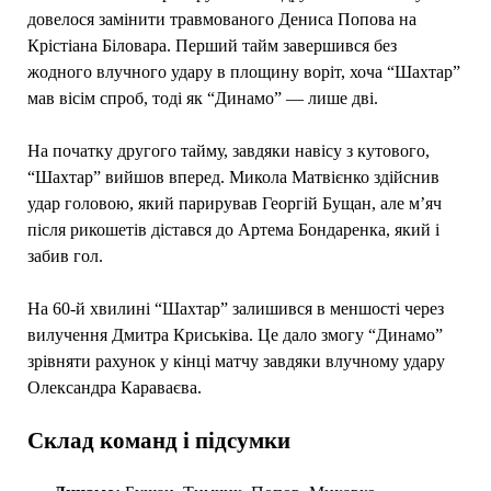
довелося замінити травмованого Дениса Попова на
Крістіана Біловара. Перший тайм завершився без
жодного влучного удару в площину воріт, хоча “Шахтар”
мав вісім спроб, тоді як “Динамо” — лише дві.
На початку другого тайму, завдяки навісу з кутового,
“Шахтар” вийшов вперед. Микола Матвієнко здійснив
удар головою, який парирував Георгій Бущан, але м’яч
після рикошетів дістався до Артема Бондаренка, який і
забив гол.
На 60-й хвилині “Шахтар” залишився в меншості через
вилучення Дмитра Криськіва. Це дало змогу “Динамо”
зрівняти рахунок у кінці матчу завдяки влучному удару
Олександра Караваєва.
Склад команд і підсумки