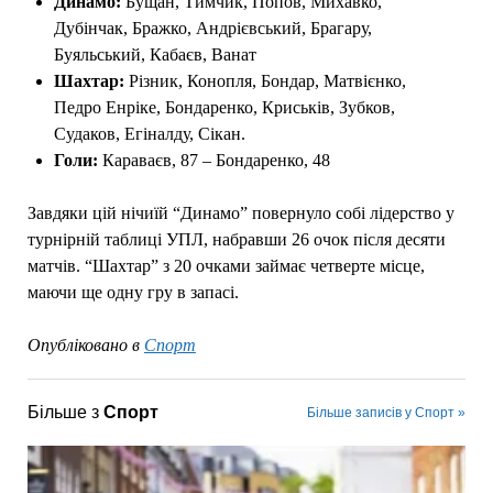
Динамо:
Бущан, Тимчик, Попов, Михавко,
Дубінчак, Бражко, Андрієвський, Брагару,
Буяльський, Кабаєв, Ванат
Шахтар:
Різник, Конопля, Бондар, Матвієнко,
Педро Енріке, Бондаренко, Криськів, Зубков,
Судаков, Егіналду, Сікан.
Голи:
Караваєв, 87 – Бондаренко, 48
Завдяки цій нічиїй “Динамо” повернуло собі лідерство у
турнірній таблиці УПЛ, набравши 26 очок після десяти
матчів. “Шахтар” з 20 очками займає четверте місце,
маючи ще одну гру в запасі.
Опубліковано в
Спорт
Більше з
Спорт
Більше записів у Спорт »