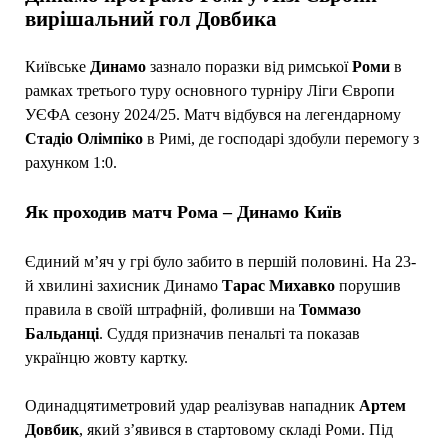
вирішальний гол Довбика
Київське
Динамо
зазнало поразки від римської
Роми
в
рамках третього туру основного турніру Ліги Європи
УЄФА сезону 2024/25. Матч відбувся на легендарному
Стадіо Олімпіко
в Римі, де господарі здобули перемогу з
рахунком 1:0.
Як проходив матч Рома – Динамо Київ
Єдиний м’яч у грі було забито в першій половині. На 23-
й хвилині захисник Динамо
Тарас Михавко
порушив
правила в своїй штрафній, фоливши на
Томмазо
Бальданці
. Суддя призначив пенальті та показав
українцю жовту картку.
Одинадцятиметровий удар реалізував нападник
Артем
Довбик
, який з’явився в стартовому складі Роми. Під