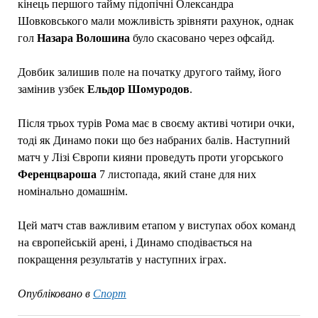
кінець першого тайму підопічні Олександра
Шовковського мали можливість зрівняти рахунок, однак
гол
Назара Волошина
було скасовано через офсайд.
Довбик залишив поле на початку другого тайму, його
замінив узбек
Ельдор Шомуродов
.
Після трьох турів Рома має в своєму активі чотири очки,
тоді як Динамо поки що без набраних балів. Наступний
матч у Лізі Європи кияни проведуть проти угорського
Ференцвароша
7 листопада, який стане для них
номінально домашнім.
Цей матч став важливим етапом у виступах обох команд
на європейській арені, і Динамо сподівається на
покращення результатів у наступних іграх.
Опубліковано в
Спорт