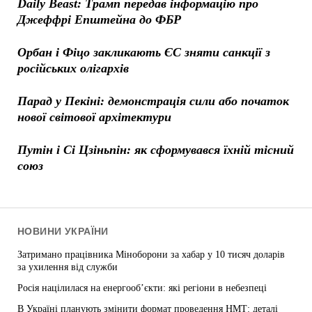
Daily Beast: Трамп передав інформацію про
Джеффрі Епштейна до ФБР
Орбан і Фіцо закликають ЄС зняти санкції з
російських олігархів
Парад у Пекіні: демонстрація сили або початок
нової світової архітектури
Путін і Сі Цзіньпін: як сформувався їхній тісний
союз
НОВИНИ УКРАЇНИ
Затримано працівника Міноборони за хабар у 10 тисяч доларів
за ухилення від служби
Росія націлилася на енергооб’єкти: які регіони в небезпеці
В Україні планують змінити формат проведення НМТ: деталі