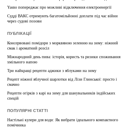
Yasno попереджає про можливі відключення електроенергії
Судді ВАКС отримують багатомільйонні доплати під час війни
через судові позови
ПУБЛІКАЦІЇ
Консервовані помідори з морквяною зеленню на зиму: ніжний
смак і ароматний розсіл
Міжнародний день пива: історія, користь та ризики споживання
хмільного напою
Три найкращі рецепти аджики з яблуками на зиму
Рецепт ніжної яблучної шарлотки від Лізи Глинської: просто і
смачно
Рецепти огірків з карі на зиму для шанувальників індійських
спецій
ПОПУЛЯРНІ СТАТТІ
Настільні кулери для води: Як вибрати ідеального компактного
помічника