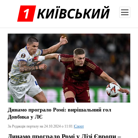
відкри
меню
Динамо програло Ромі: вирішальний гол
Довбика у ЛЄ
За Редакція порталу на 24.10.2024 о 11:01 |
Спорт
Динамо програло Ромі у Лізі Європи –