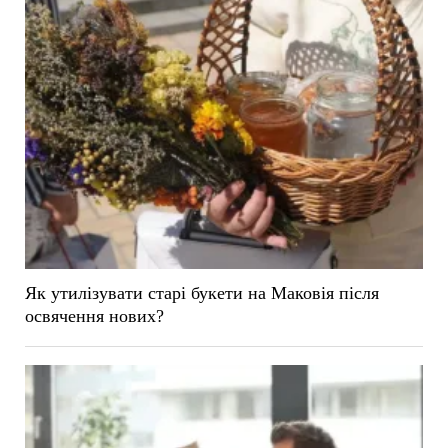
Як утилізувати старі букети на Маковія після
освячення нових?