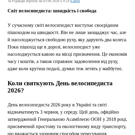
За Редакція порталу на 03.06.2026 о 9:24 |
Свята
Світ велосипедиста: швидкість і свобода
У сучасному світі велосипедист виступає своєрідним
пішоходом на швидкості. Він не лише заощаджує час, але
й насолоджується свободою руху, яку дарують два колеса.
Поки пішохід ще в дорозі, велосипедист уже
насолоджується кавою на місці призначення. Це економія
часу і коштів, а також справжнє задоволення від руху,
адже коли крутиш педалі, думки теж летять у майбутнє.
Коли святкують День велосипедиста
2026?
День велосипедиста 2026 року в Україні та світі
відзначатимуть 3 червня, у середу. Цей день, офіційно
затверджений Генеральною Асамблеєю ООН у 2018 році,
присвячений простому та екологічному виду транспорту,
що вважається здоровим способом пересування.