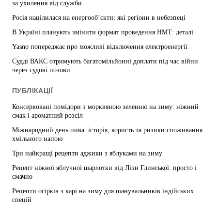
за ухилення від служби
Росія націлилася на енергооб’єкти: які регіони в небезпеці
В Україні планують змінити формат проведення НМТ: деталі
Yasno попереджає про можливі відключення електроенергії
Судді ВАКС отримують багатомільйонні доплати під час війни
через судові позови
ПУБЛІКАЦІЇ
Консервовані помідори з морквяною зеленню на зиму: ніжний
смак і ароматний розсіл
Міжнародний день пива: історія, користь та ризики споживання
хмільного напою
Три найкращі рецепти аджики з яблуками на зиму
Рецепт ніжної яблучної шарлотки від Лізи Глинської: просто і
смачно
Рецепти огірків з карі на зиму для шанувальників індійських
спецій