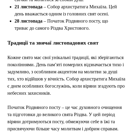
21 листопада
– Собор архистратига Михаїла. Цей
день вважається одним із головних свят осені.
28 листопада
– Початок Різдвяного посту, що
триває до самого Різдва Христового.
Традиції та звичаї листопадових свят
Кожне свято має свої унікальні традиції, які зберігаються
поколіннями. День пам’яті померлих відзначається тихо і
задумливо, з особливим акцентом на молитви за душі
тих, хто відійшов у вічність. Собор архистратига Михаїла
є днем особливих богослужінь, коли віряни згадують про
небесних захисників.
Початок Різдвяного посту – це час духовного очищення
та підготовки до великого свята Різдва. У цей період
віряни дотримуються посту, обмежуючи себе в їжі та
присвячуючи більше часу молитвам і добрим справам.