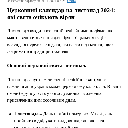
За Редакція порталу на 01.11.2024 о 4:24 |
Свята
Церковний календар на листопад 2024:
які свята очікують вірян
Листопад завжди насичений релігійними подіями, що
мають велике значення для вірян. У цьому місяці в
календарі передбачені дати, які варто відзначити, щоб
дотриматися традицій і звичаїв.
Основні церковні свята листопада
Листопад дарує нам численні релігійні свята, які є
важливими в українському церковному календарі. Віряни
охоче беруть участь у богослужіннях і молебнях,
присвячених цим особливим дням.
1 листопада
– День пам’яті померлих. У цей день
прийнято відвідувати кладовища, запалювати
свічки та молитися за спокій душ.