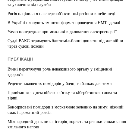
за ухилення від служби
Росія націлилася на енергооб’єкти: які регіони в небезпеці
В Україні планують змінити формат проведення НМТ: деталі
Yasno попереджає про можливі відключення електроенергії
Судді ВАКС отримують багатомільйонні доплати під час війни
через судові позови
ПУБЛІКАЦІЇ
Вчені переглянули роль неважливого органу у зміцненні
здоров’я
Рецепти квашених помідорів у бочці та банках для зими
Привітання з Днем військ зв’язку та кібербезпеки: слова та
вірші
Консервовані помідори з морквяною зеленню на зиму: ніжний
смак і ароматний розсіл
Міжнародний день пива: історія, користь та ризики споживання
хмільного напою