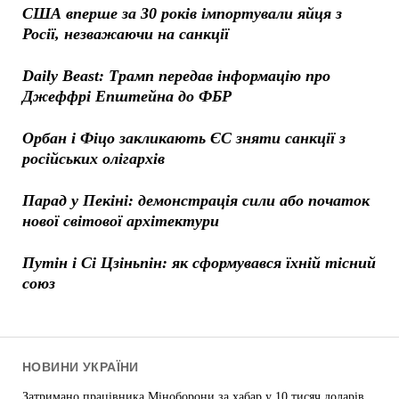
США вперше за 30 років імпортували яйця з
Росії, незважаючи на санкції
Daily Beast: Трамп передав інформацію про
Джеффрі Епштейна до ФБР
Орбан і Фіцо закликають ЄС зняти санкції з
російських олігархів
Парад у Пекіні: демонстрація сили або початок
нової світової архітектури
Путін і Сі Цзіньпін: як сформувався їхній тісний
союз
НОВИНИ УКРАЇНИ
Затримано працівника Міноборони за хабар у 10 тисяч доларів