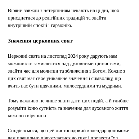
Віряни завжди з нетерпінням чекають на ці дні, щоб
приєднатися до релігійних традицій та знайти
внутрішній спокій і гармонію.
Значення церковних свят
Церковні свята на листопад 2024 року дарують нам
можливість замислитися над духовними цінностями,
знайти час для молитви та зближення з Богом. Кожне з
цих свят має своє унікальне значення і символіку, що
вчить нас бути вдячними, милосердними та мудрими.
Тому важливо не лише знати дати цих подій, а й глибше
розуміти їхню сутність та значення для духовного життя
кожного вірянина.
Сподіваємося, що цей листопадовий календар допоможе
вам правильно підготуватися до свят і провести їх з