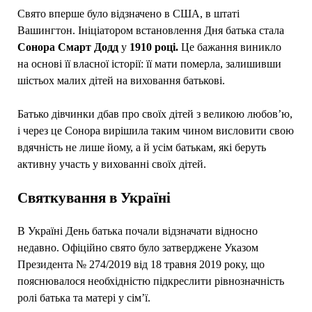
Свято вперше було відзначено в США, в штаті
Вашингтон. Ініціатором встановлення Дня батька стала
Сонора Смарт Додд
у
1910 році.
Це бажання виникло
на основі її власної історії: її мати померла, залишивши
шістьох малих дітей на виховання батькові.
Батько дівчинки дбав про своїх дітей з великою любов’ю,
і через це Сонора вирішила таким чином висловити свою
вдячність не лише йому, а й усім батькам, які беруть
активну участь у вихованні своїх дітей.
Святкування в Україні
В Україні День батька почали відзначати відносно
недавно. Офіційно свято було затверджене Указом
Президента № 274/2019 від 18 травня 2019 року, що
пояснювалося необхідністю підкреслити рівнозначність
ролі батька та матері у сім’ї.