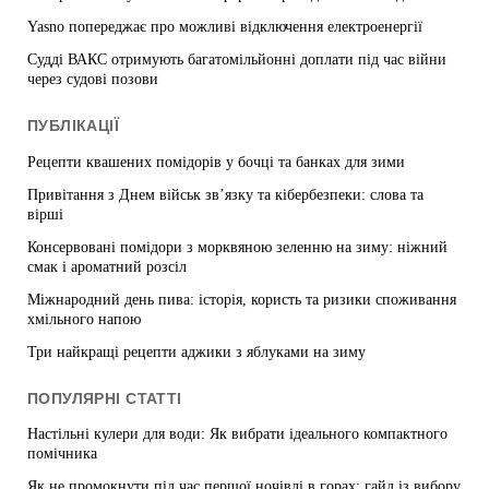
Yasno попереджає про можливі відключення електроенергії
Судді ВАКС отримують багатомільйонні доплати під час війни
через судові позови
ПУБЛІКАЦІЇ
Рецепти квашених помідорів у бочці та банках для зими
Привітання з Днем військ зв’язку та кібербезпеки: слова та
вірші
Консервовані помідори з морквяною зеленню на зиму: ніжний
смак і ароматний розсіл
Міжнародний день пива: історія, користь та ризики споживання
хмільного напою
Три найкращі рецепти аджики з яблуками на зиму
ПОПУЛЯРНІ СТАТТІ
Настільні кулери для води: Як вибрати ідеального компактного
помічника
Як не промокнути під час першої ночівлі в горах: гайд із вибору