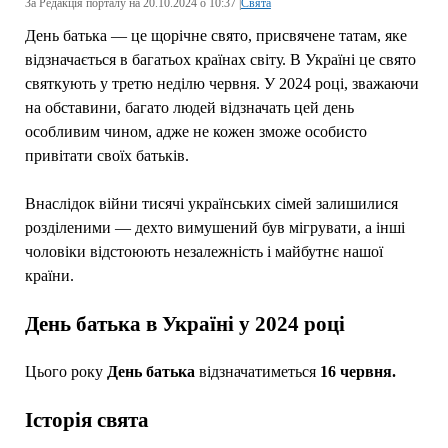
За Редакція порталу на 20.10.2024 о 10:37 |
Свята
День батька — це щорічне свято, присвячене татам, яке
відзначається в багатьох країнах світу. В Україні це свято
святкують у третю неділю червня. У 2024 році, зважаючи
на обставини, багато людей відзначать цей день
особливим чином, адже не кожен зможе особисто
привітати своїх батьків.
Внаслідок війни тисячі українських сімей залишилися
розділеними — дехто вимушений був мігрувати, а інші
чоловіки відстоюють незалежність і майбутнє нашої
країни.
День батька в Україні у 2024 році
Цього року
День батька
відзначатиметься
16 червня.
Історія свята