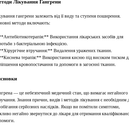
тоди Лікування Гангрени
кування гангрени залежить від її виду та ступеня поширення.
новні методи включають:
 **Антибіотикотерапія:** Використання лікарських засобів для
ротьби з бактеріальною інфекцією.
 **Хірургічне втручання:** Видалення уражених тканин.
 **Киснева терапія:** Використання кисню під високим тиском д
ліпшення кровопостачання та допомоги в загоєнні тканин.
сновки
нгрена — це небезпечний медичний стан, що вимагає негайного
ручання. Знання причин, видів і методів лікування є необхідним 
побігання серйозних наслідків. Якщо ви помітили симптоми,
жливо негайно звернутися до лікаря для отримання кваліфіковано
помоги.