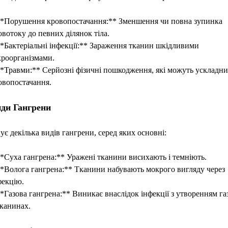
**Порушення кровопостачання:** Зменшення чи повна зупинка
овотоку до певних ділянок тіла.
**Бактеріальні інфекції:** Зараження тканин шкідливими
кроорганізмами.
**Травми:** Серйозні фізичні пошкодження, які можуть ускладн
овопостачання.
ди Гангрени
нує декілька видів гангрени, серед яких основні:
**Суха гангрена:** Уражені тканини висихають і темніють.
**Волога гангрена:** Тканини набувають мокрого вигляду через
фекцію.
**Газова гангрена:** Виникає внаслідок інфекції з утворенням га
тканинах.