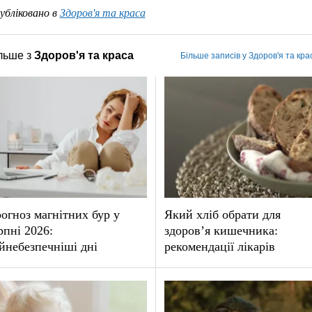
убліковано в
Здоров'я та краса
льше з
Здоров'я та краса
Більше записів у Здоров'я та кра
огноз магнітних бур у
Який хліб обрати для
рпні 2026:
здоров’я кишечника:
йнебезпечніші дні
рекомендації лікарів