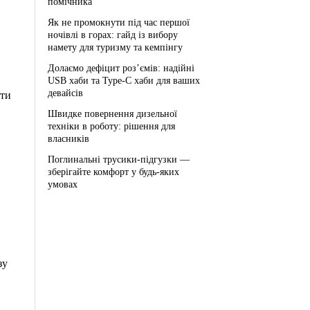
помічника
Як не промокнути під час першої
ночівлі в горах: гайд із вибору
намету для туризму та кемпінгу
Долаємо дефіцит роз’ємів: надійні
USB хаби та Type-C хаби для ваших
девайсів
ити
Швидке повернення дизельної
техніки в роботу: рішення для
власників
Поглинальні трусики-підгузки —
зберігайте комфорт у будь-яких
умовах
зу