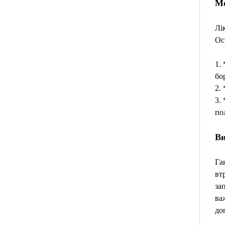
Ме
Лі
Ос
1.
бо
2.
3.
по
Ви
Га
вт
за
ва
до