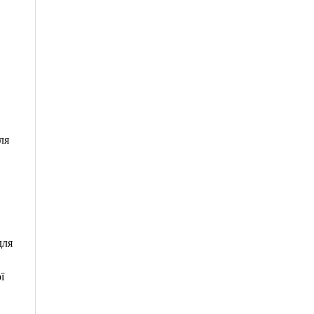
ля
для
ї