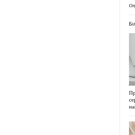
Оп
Бі
Пр
се
на