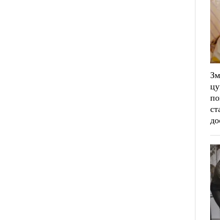
Зм
цу
по
ст
до