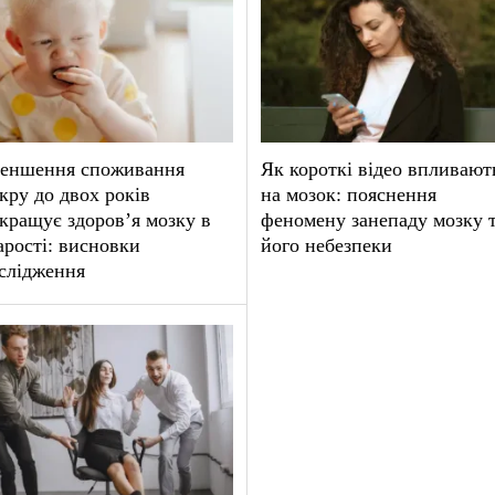
еншення споживання
Як короткі відео впливают
кру до двох років
на мозок: пояснення
кращує здоров’я мозку в
феномену занепаду мозку 
арості: висновки
його небезпеки
слідження