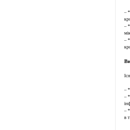
– 
кр
– 
мі
– 
кр
Ви
Іс
– 
– 
ін
– 
в 