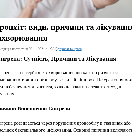
ронхіт: види, причини та лікуванн
ахворювання
едакція порталу на 02.11.2024 о 1:32 |
Здоров'я та краса
ангрена: Сутність, Причини та Лікування
нгрена — це серйозне захворювання, що характеризується
дмиранням тканин організму, зазвичай кінцівок. Це ураження мо
ти небезпечним для життя, якщо не вжити належних заходів
кування.
ичини Виникнення Гангрени
нгрена розвивається через порушення кровообігу в тканинах або
аслідок бактеріального інфікування. Основні причини включають