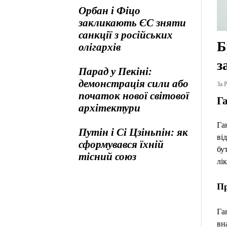
Орбан і Фіцо
закликають ЄС зняти
санкції з російських
Б
олігархів
з
Парад у Пекіні:
демонстрація сили або
За Р
початок нової світової
Г
архітектури
Га
Путін і Сі Цзіньпін: як
ві
сформувався їхній
бу
тісний союз
лі
Пр
Га
вн