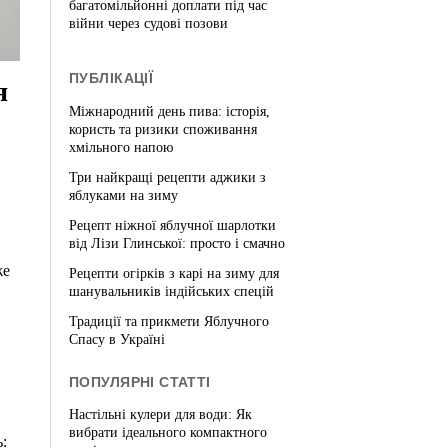
багатомільйонні доплати під час
війни через судові позови
ПУБЛІКАЦІЇ
я
Міжнародний день пива: історія,
користь та ризики споживання
хмільного напою
Три найкращі рецепти аджики з
яблуками на зиму
Рецепт ніжної яблучної шарлотки
від Лізи Глинської: просто і смачно
же
Рецепти огірків з карі на зиму для
шанувальників індійських спецій
Традиції та прикмети Яблучного
Спасу в Україні
ПОПУЛЯРНІ СТАТТІ
Настільні кулери для води: Як
вибрати ідеального компактного
: