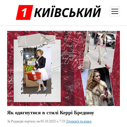
відкри
меню
Як одягнутися в стилі Керрі Бредшоу
За Редакція порталу на 05.10.2025 о 7:33 |
Здоров'я та краса