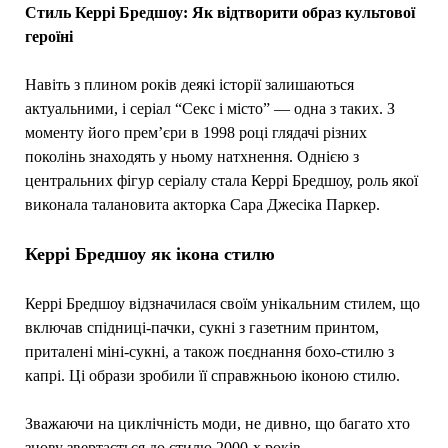
Стиль Керрі Бредшоу: Як відтворити образ культової
героїні
Навіть з плином років деякі історії залишаються
актуальними, і серіал “Секс і місто” — одна з таких. З
моменту його прем’єри в 1998 році глядачі різних
поколінь знаходять у ньому натхнення. Однією з
центральних фігур серіалу стала Керрі Бредшоу, роль якої
виконала талановита акторка Сара Джесіка Паркер.
Керрі Бредшоу як ікона стилю
Керрі Бредшоу відзначилася своїм унікальним стилем, що
включав спідниці-пачки, сукні з газетним принтом,
приталені міні-сукні, а також поєднання бохо-стилю з
капрі. Ці образи зробили її справжньою іконою стилю.
Зважаючи на циклічність моди, не дивно, що багато хто
знову звертається до стилю 2000-х років.