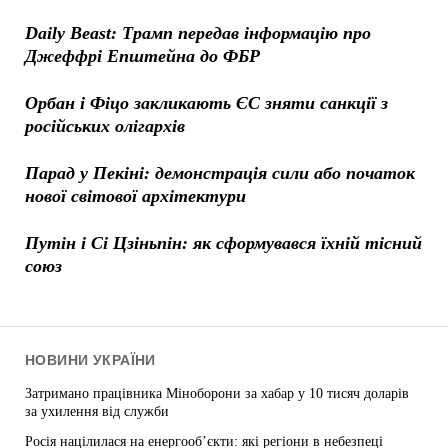
Daily Beast: Трамп передав інформацію про
Джеффрі Епштейна до ФБР
Орбан і Фіцо закликають ЄС зняти санкції з
російських олігархів
Парад у Пекіні: демонстрація сили або початок
нової світової архітектури
Путін і Сі Цзіньпін: як сформувався їхній тісний
союз
НОВИНИ УКРАЇНИ
Затримано працівника Міноборони за хабар у 10 тисяч доларів
за ухилення від служби
Росія націлилася на енергооб’єкти: які регіони в небезпеці