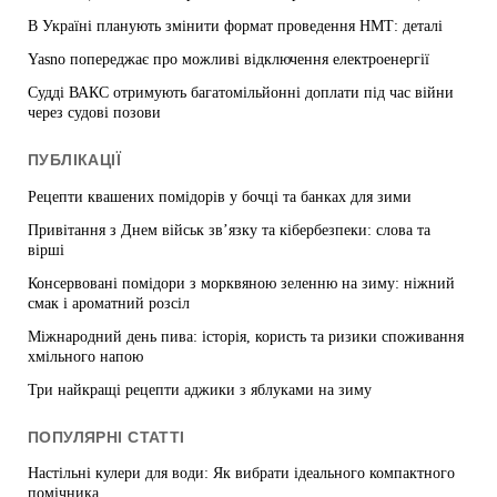
В Україні планують змінити формат проведення НМТ: деталі
Yasno попереджає про можливі відключення електроенергії
Судді ВАКС отримують багатомільйонні доплати під час війни
через судові позови
ПУБЛІКАЦІЇ
Рецепти квашених помідорів у бочці та банках для зими
Привітання з Днем військ зв’язку та кібербезпеки: слова та
вірші
Консервовані помідори з морквяною зеленню на зиму: ніжний
смак і ароматний розсіл
Міжнародний день пива: історія, користь та ризики споживання
хмільного напою
Три найкращі рецепти аджики з яблуками на зиму
ПОПУЛЯРНІ СТАТТІ
Настільні кулери для води: Як вибрати ідеального компактного
помічника