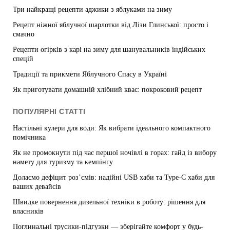
Три найкращі рецепти аджики з яблуками на зиму
Рецепт ніжної яблучної шарлотки від Лізи Глинської: просто і
смачно
Рецепти огірків з карі на зиму для шанувальників індійських
спецій
Традиції та прикмети Яблучного Спасу в Україні
Як приготувати домашній хлібний квас: покроковий рецепт
ПОПУЛЯРНІ СТАТТІ
Настільні кулери для води: Як вибрати ідеального компактного
помічника
Як не промокнути під час першої ночівлі в горах: гайд із вибору
намету для туризму та кемпінгу
Долаємо дефіцит роз’ємів: надійні USB хаби та Type-C хаби для
ваших девайсів
Швидке повернення дизельної техніки в роботу: рішення для
власників
Поглинальні трусики-підгузки — зберігайте комфорт у будь-