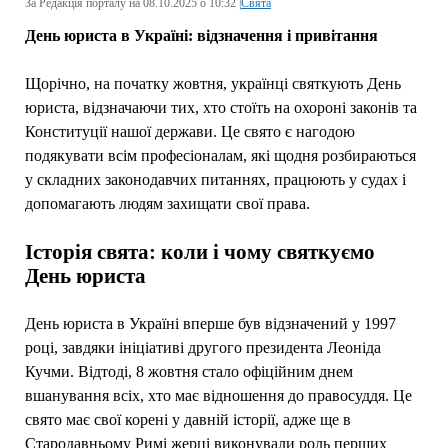
За Редакція порталу на 08.10.2025 о 10:32 |
Свята
День юриста в Україні: відзначення і привітання
Щорічно, на початку жовтня, українці святкують День
юриста, відзначаючи тих, хто стоїть на охороні законів та
Конституції нашої держави. Це свято є нагодою
подякувати всім професіоналам, які щодня розбираються
у складних законодавчих питаннях, працюють у судах і
допомагають людям захищати свої права.
Історія свята: коли і чому святкуємо
День юриста
День юриста в Україні вперше був відзначений у 1997
році, завдяки ініціативі другого президента Леоніда
Кучми. Відтоді, 8 жовтня стало офіційним днем
вшанування всіх, хто має відношення до правосуддя. Це
свято має свої корені у давній історії, адже ще в
Стародавньому Римі жерці виконували роль перших