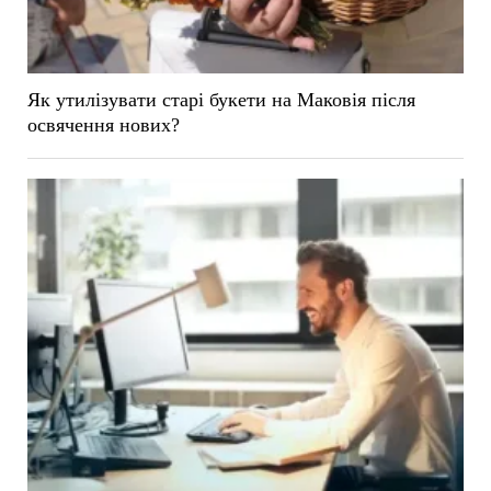
Як утилізувати старі букети на Маковія після
освячення нових?