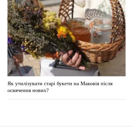
Як утилізувати старі букети на Маковія після
освячення нових?