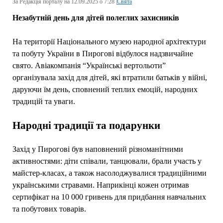
За Редакція порталу на 12.09.2025 о 7:28 |
Свята
Незабутній день для дітей полеглих захисників
На території Національного музею народної архітектури
та побуту України в Пирогові відбулося надзвичайне
свято. Авіакомпанія “Українські вертольоти”
організувала захід для дітей, які втратили батьків у війні,
даруючи їм день, сповнений теплих емоцій, народних
традицій та уваги.
Народні традиції та подарунки
Захід у Пирогові був наповнений різноманітними
активностями: діти співали, танцювали, брали участь у
майстер-класах, а також насолоджувалися традиційними
українськими стравами. Наприкінці кожен отримав
сертифікат на 10 000 гривень для придбання навчальних
та побутових товарів.