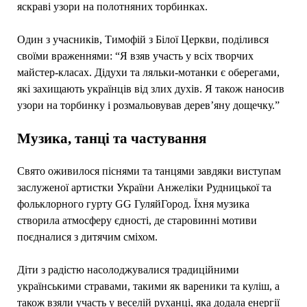
яскраві узори на полотняних торбинках.
Один з учасників, Тимофій з Білої Церкви, поділився
своїми враженнями: “Я взяв участь у всіх творчих
майстер-класах. Дідухи та ляльки-мотанки є оберегами,
які захищають українців від злих духів. Я також наносив
узори на торбинку і розмальовував дерев’яну дощечку.”
Музика, танці та частування
Свято оживилося піснями та танцями завдяки виступам
заслуженої артистки України Анжеліки Рудницької та
фольклорного гурту GG ГуляйГород. Їхня музика
створила атмосферу єдності, де старовинні мотиви
поєдналися з дитячим сміхом.
Діти з радістю насолоджувалися традиційними
українськими стравами, такими як вареники та куліш, а
також взяли участь у веселій руханці, яка додала енергії