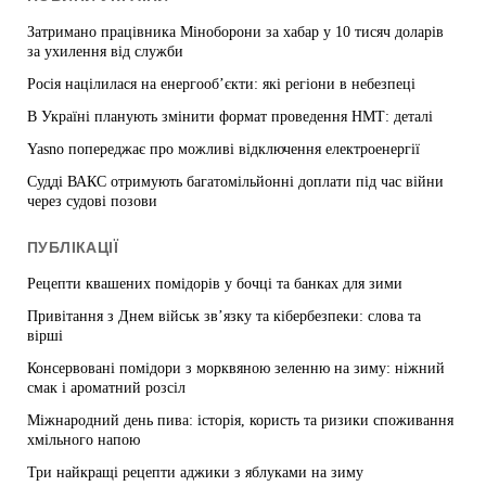
Затримано працівника Міноборони за хабар у 10 тисяч доларів
за ухилення від служби
Росія націлилася на енергооб’єкти: які регіони в небезпеці
В Україні планують змінити формат проведення НМТ: деталі
Yasno попереджає про можливі відключення електроенергії
Судді ВАКС отримують багатомільйонні доплати під час війни
через судові позови
ПУБЛІКАЦІЇ
Рецепти квашених помідорів у бочці та банках для зими
Привітання з Днем військ зв’язку та кібербезпеки: слова та
вірші
Консервовані помідори з морквяною зеленню на зиму: ніжний
смак і ароматний розсіл
Міжнародний день пива: історія, користь та ризики споживання
хмільного напою
Три найкращі рецепти аджики з яблуками на зиму