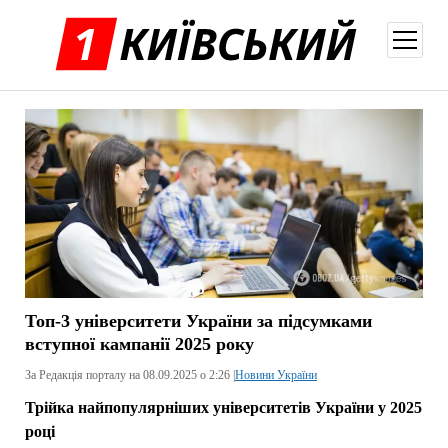
відкри
меню
Топ-3 університети України за підсумками
вступної кампанії 2025 року
За Редакція порталу на 08.09.2025 о 2:26 |
Новини України
Трійка найпопулярніших університетів України у 2025
році