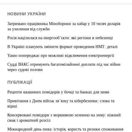
НОВИНИ УКРАЇНИ
Затримано працівника Міноборони за хабар у 10 тисяч доларів
за ухилення від служби
Росія націлилася на енергооб’єкти: які регіони в небезпеці
В Україні планують змінити формат проведення НМТ: деталі
Yasno попереджає про можливі відключення електроенергії
Судді ВАКС отримують багатомільйонні доплати під час війни
через судові позови
ПУБЛІКАЦІЇ
Рецепти квашених помідорів у бочці та банках для зими
Привітання з Днем військ зв’язку та кібербезпеки: слова та
вірші
Консервовані помідори з морквяною зеленню на зиму: ніжний
смак і ароматний розсіл
Міжнародний день пива: історія, користь та ризики споживання