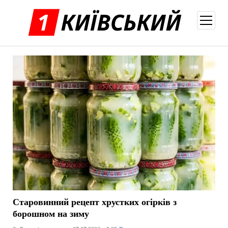
відкри
меню
Старовинний рецепт хрустких огірків з
борошном на зиму