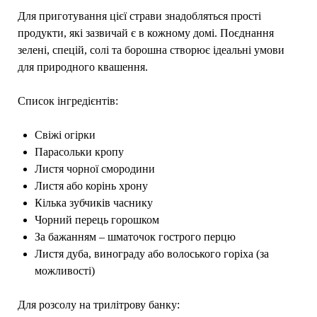
Для приготування цієї страви знадобляться прості
продукти, які зазвичай є в кожному домі. Поєднання
зелені, спецій, солі та борошна створює ідеальні умови
для природного квашення.
Список інгредієнтів:
Свіжі огірки
Парасольки кропу
Листя чорної смородини
Листя або корінь хрону
Кілька зубчиків часнику
Чорний перець горошком
За бажанням – шматочок гострого перцю
Листя дуба, винограду або волоського горіха (за
можливості)
Для розсолу на трилітрову банку: