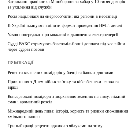
Затримано працівника Міноборони за хабар у 10 тисяч доларів
за ухилення від служби
Росія націлилася на енергооб’єкти: які регіони в небезпеці
В Україні планують змінити формат проведення НМТ: деталі
Yasno попереджає про можливі відключення електроенергії
Судді ВАКС отримують багатомільйонні доплати під час війни
через судові позови
ПУБЛІКАЦІЇ
Рецепти квашених помідорів у бочці та банках для зими
Привітання з Днем військ зв’язку та кібербезпеки: слова та
вірші
Консервовані помідори з морквяною зеленню на зиму: ніжний
смак і ароматний розсіл
Міжнародний день пива: історія, користь та ризики споживання
хмільного напою
Три найкращі рецепти аджики з яблуками на зиму