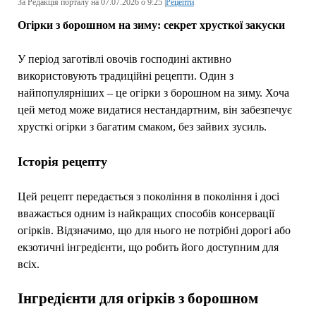
За Редакція порталу на 07.07.2026 о 9:25 |
Рецепти
Огірки з борошном на зиму: секрет хрусткої закуски
У період заготівлі овочів господині активно
використовують традиційні рецепти. Один з
найпопулярніших – це огірки з борошном на зиму. Хоча
цей метод може видатися нестандартним, він забезпечує
хрусткі огірки з багатим смаком, без зайвих зусиль.
Історія рецепту
Цей рецепт передається з покоління в покоління і досі
вважається одним із найкращих способів консервації
огірків. Відзначимо, що для нього не потрібні дорогі або
екзотичні інгредієнти, що робить його доступним для
всіх.
Інгредієнти для огірків з борошном