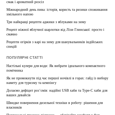
смак і ароматний розсіл
Міжнародний день пива: історія, користь та ризики споживання
хмільного напою
Три найкращі рецепти аджики з яблуками на зиму
Рецепт ніжної яблучної шарлотки від Лізи Глинської: просто і
смачно
Рецепти огірків з карі на зиму для шанувальників індійських
спецій
ПОПУЛЯРНІ СТАТТІ
Настільні кулери для води: Як вибрати ідеального компактного
помічника
Як не промокнути під час першої ночівлі в горах: гайд із вибору
намету для туризму та кемпінгу
Долаємо дефіцит роз’ємів: надійні USB хаби та Type-C хаби для
ваших девайсів
Швидке повернення дизельної техніки в роботу: рішення для
власників