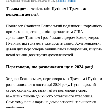
За Редакція порталу на 07.03.2025 о 1:32 |
Головні новини
Таємна домовленість між Путіним і Трампом:
розкриття деталей
Політолог Станіслав Бєлковський поділився інформацією
про таємні переговори між президентом США
Дональдом Трампом і російським лідером Володимиром
Путіним, які тривають уже досить давно. Хоча конкретні
деталі цих переговорів залишаються невідомими, існують
певні ознаки досягнутих домовленостей.
Переговори, що розпочалися ще в 2024 році
Згідно з Бєлковським, переговори між Трампом і Путіним
розпочалися ще в листопаді 2024 року. Путін, відомий
своєю скритністю, зазвичай не розголошує своїх
важливих рішень до їхнього остаточного ухвалення.
Саме тому повна картина домовленостей залишається
невідомою.