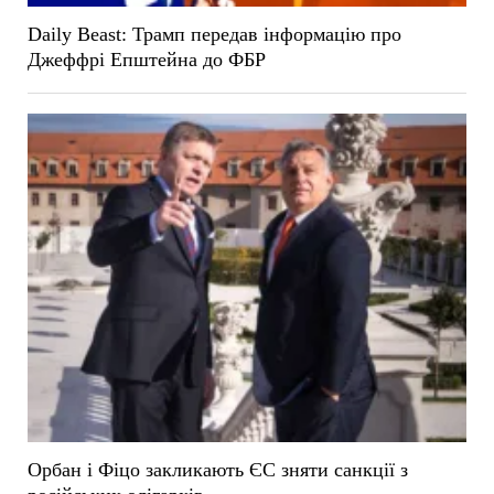
Daily Beast: Трамп передав інформацію про
Джеффрі Епштейна до ФБР
Орбан і Фіцо закликають ЄС зняти санкції з