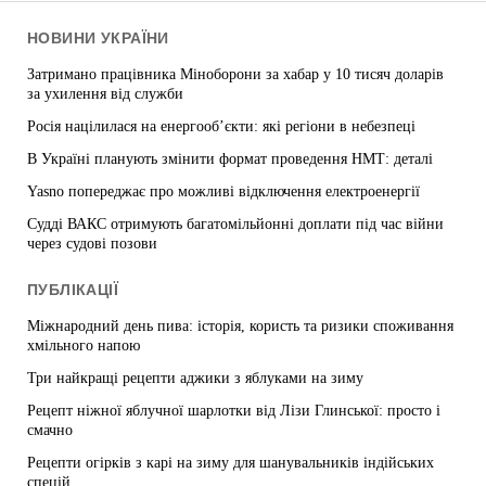
НОВИНИ УКРАЇНИ
Затримано працівника Міноборони за хабар у 10 тисяч доларів
за ухилення від служби
Росія націлилася на енергооб’єкти: які регіони в небезпеці
В Україні планують змінити формат проведення НМТ: деталі
Yasno попереджає про можливі відключення електроенергії
Судді ВАКС отримують багатомільйонні доплати під час війни
через судові позови
ПУБЛІКАЦІЇ
Міжнародний день пива: історія, користь та ризики споживання
хмільного напою
Три найкращі рецепти аджики з яблуками на зиму
Рецепт ніжної яблучної шарлотки від Лізи Глинської: просто і
смачно
Рецепти огірків з карі на зиму для шанувальників індійських
спецій