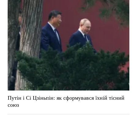
Путін і Сі Цзіньпін: як сформувався їхній тісний
союз