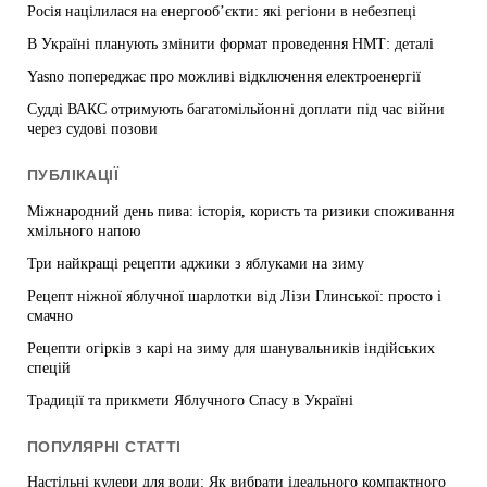
Росія націлилася на енергооб’єкти: які регіони в небезпеці
В Україні планують змінити формат проведення НМТ: деталі
Yasno попереджає про можливі відключення електроенергії
Судді ВАКС отримують багатомільйонні доплати під час війни
через судові позови
ПУБЛІКАЦІЇ
Міжнародний день пива: історія, користь та ризики споживання
хмільного напою
Три найкращі рецепти аджики з яблуками на зиму
Рецепт ніжної яблучної шарлотки від Лізи Глинської: просто і
смачно
Рецепти огірків з карі на зиму для шанувальників індійських
спецій
Традиції та прикмети Яблучного Спасу в Україні
ПОПУЛЯРНІ СТАТТІ
Настільні кулери для води: Як вибрати ідеального компактного