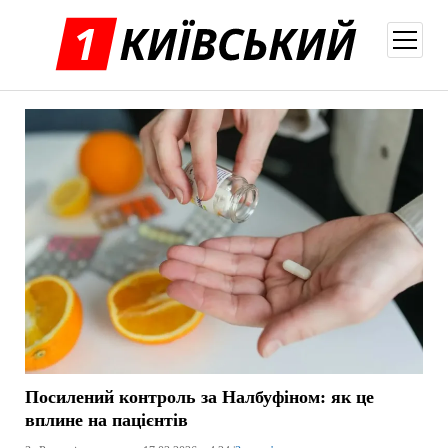
відкри
меню
Посилений контроль за Налбуфіном: як це
вплине на пацієнтів