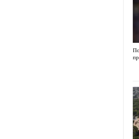
По
пр