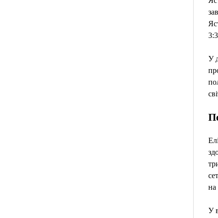
Яс
за
Яс
3:
У 
пр
по
св
П
Ел
здо
тр
се
на
У 