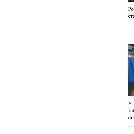
Ро
ст
Ук
та
по