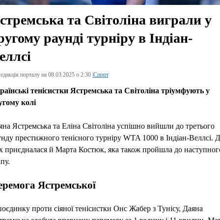
стремська та Світоліна виграли у
ругому раунді турніру в Індіан-
еллсі
едакція порталу на 08.03.2025 о 2:30 |
Спорт
раїнські тенісистки Ястремська та Світоліна тріумфують у
угому колі
яна Ястремська та Еліна Світоліна успішно вийшли до третього
унду престижного тенісного турніру WTA 1000 в Індіан-Веллсі. 
х приєдналася й Марта Костюк, яка також пройшла до наступног
пу.
еремога Ястремської
поєдинку проти сіяної тенісистки Онс Жабер з Тунісу, Даяна