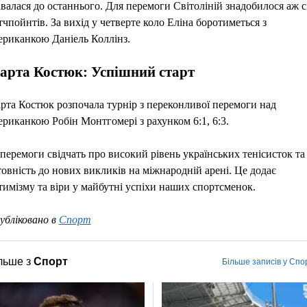
авалася до останнього. Для перемоги Світоліній знадобилося аж с
тчпойнтів. За вихід у четверте коло Еліна боротиметься з
ериканкою Даніель Коллінз.
арта Костюк: Успішний старт
рта Костюк розпочала турнір з переконливої перемоги над
ериканкою Робін Монтгомері з рахунком 6:1, 6:3.
 перемоги свідчать про високий рівень українських тенісисток та 
товність до нових викликів на міжнародній арені. Це додає
тимізму та віри у майбутні успіхи наших спортсменок.
убліковано в
Спорт
льше з
Спорт
Більше записів у Спо