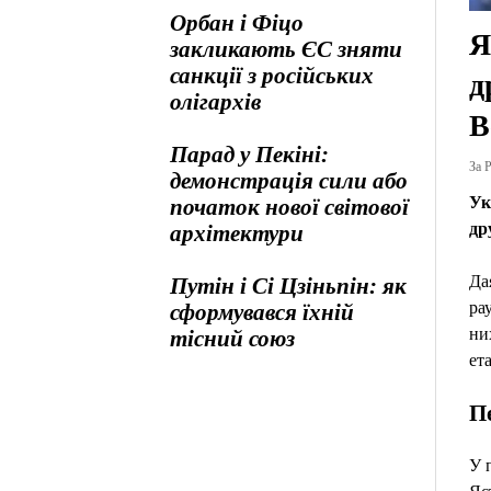
Орбан і Фіцо
Я
закликають ЄС зняти
санкції з російських
д
олігархів
В
Парад у Пекіні:
За Р
демонстрація сили або
Ук
початок нової світової
др
архітектури
Да
Путін і Сі Цзіньпін: як
ра
сформувався їхній
ни
тісний союз
ета
П
У 