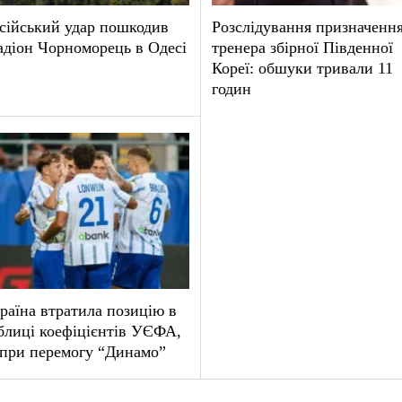
сійський удар пошкодив
Розслідування призначенн
адіон Чорноморець в Одесі
тренера збірної Південної
Кореї: обшуки тривали 11
годин
раїна втратила позицію в
блиці коефіцієнтів УЄФА,
при перемогу “Динамо”