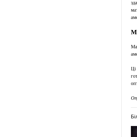
зд
ма
ам
М
Ма
ам
Ці
го
оп
Оп
Бі