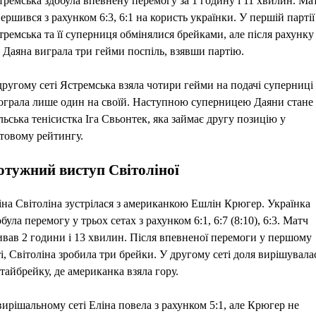
тремська здобула впевнену перемогу за 1 годину і 11 хвилин. Ма
вершився з рахунком 6:3, 6:1 на користь українки. У першій партії
тремська та її суперниця обмінялися брейками, але після рахунку
3 Даяна виграла три гейми поспіль, взявши партію.
другому сеті Ястремська взяла чотири гейми на подачі суперниці 
ограла лише один на своїй. Наступною суперницею Даяни стане
льська тенісистка Іга Свьонтек, яка займає другу позицію у
ітовому рейтингу.
отужний виступ Світоліної
іна Світоліна зустрілася з американкою Ешлін Крюгер. Українка
була перемогу у трьох сетах з рахунком 6:1, 6:7 (8:10), 6:3. Матч
ивав 2 години і 13 хвилин. Після впевненої перемоги у першому
ті, Світоліна зробила три брейки. У другому сеті доля вирішувала
 тайбрейку, де американка взяла гору.
вирішальному сеті Еліна повела з рахунком 5:1, але Крюгер не