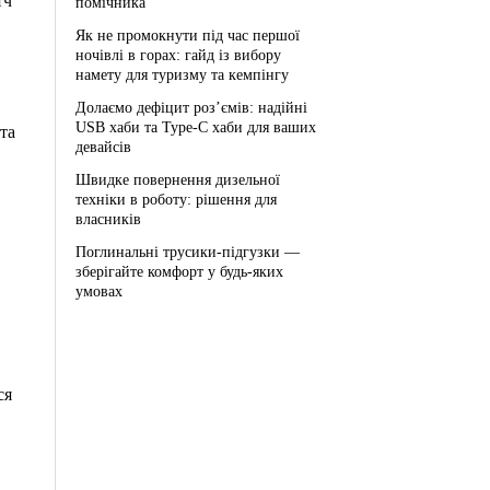
тч
помічника
Як не промокнути під час першої
ночівлі в горах: гайд із вибору
намету для туризму та кемпінгу
Долаємо дефіцит роз’ємів: надійні
USB хаби та Type-C хаби для ваших
та
девайсів
Швидке повернення дизельної
техніки в роботу: рішення для
власників
Поглинальні трусики-підгузки —
зберігайте комфорт у будь-яких
умовах
ся