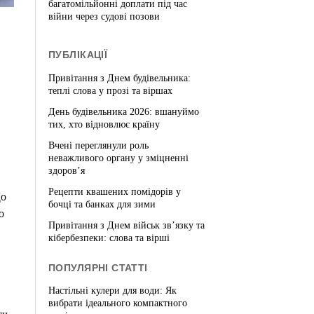
багатомільйонні доплати під час
війни через судові позови
ПУБЛІКАЦІЇ
Привітання з Днем будівельника:
теплі слова у прозі та віршах
День будівельника 2026: вшануймо
тих, хто відновлює країну
Вчені переглянули роль
неважливого органу у зміцненні
здоров’я
Рецепти квашених помідорів у
До
бочці та банках для зими
о
Привітання з Днем військ зв’язку та
кібербезпеки: слова та вірші
ПОПУЛЯРНІ СТАТТІ
Настільні кулери для води: Як
вибрати ідеального компактного