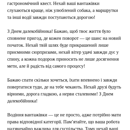
гастрономічний квест. Нехай ваші вантажівки
слухаються краще, ніж улюблений собака, а маршрутки
та інші водії завжди поступаються дорогою!
З Днем далекобійника! Бажаю, щоб твоє життя було
сповнене пригод, де кожен поворот — це шанс на новий
початок. Нехай твій шлях буде прикрашений лише
приємними сюрпризами, нехай вітер удачі завжди дує у
спину, а кожна подорож приносить не лише досягнення
мети, але й радість від самого процесу!
Бажаю спати скільки хочеться, їхати впевнено і завжди
повертатися туди, де на тебе чекають. Нехай друзі будуть
вірними, дорога гладкою, а нерви сталевими! З Днем
далекобійника!
Водіння вантажівки — це не просто, адже потрібно мати
права відповідної категорії. Пам’ятайте, що ваша робота
надзвичайно важлива для суспільства. Тому нехай ваші