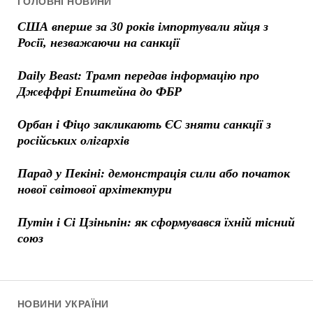
ГОЛОВНІ НОВИНИ
США вперше за 30 років імпортували яйця з
Росії, незважаючи на санкції
Daily Beast: Трамп передав інформацію про
Джеффрі Епштейна до ФБР
Орбан і Фіцо закликають ЄС зняти санкції з
російських олігархів
Парад у Пекіні: демонстрація сили або початок
нової світової архітектури
Путін і Сі Цзіньпін: як сформувався їхній тісний
союз
НОВИНИ УКРАЇНИ