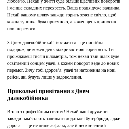
любов’ю. Нехай у житті буде більше щасливих поворотів
і менше складних перехресть. Ваша праця дуже важлива.
Нехай вашому шляху завжди горить зелене світло, щоб
кожна зупинка була приємною, а кожен день приносив
нові перемоги.
З Днем далекобійника! Твоє життя – це постійна
подорож, де кожен день відкриває нові горизонти. Ти
проїжджаєш тисячі кілометрів, тож нехай твій шлях буде
освітлений сонцем удачі, а кожен поворот веде до нових
перемог. Зичу тобі здоров’я, удачі та натхнення на нові
рейси, які будуть лише у задоволення.
Прикольні привітання з Днем
далекобійника
Вітаю з професійним святом! Нехай ваші дружини
завжди пам’ятають залишати додаткові бутерброди, адже
дорога — це не лише асфальт, але й нескінченний