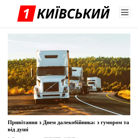
відкри
меню
Привітання з Днем далекобійника: з гумором та
від душі