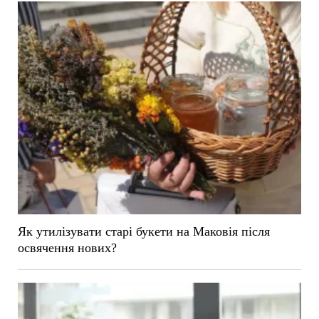
Як утилізувати старі букети на Маковія після
освячення нових?