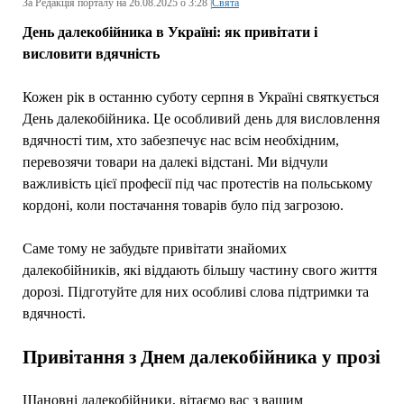
За Редакція порталу на 26.08.2025 о 3:28 |
Свята
День далекобійника в Україні: як привітати і
висловити вдячність
Кожен рік в останню суботу серпня в Україні святкується
День далекобійника. Це особливий день для висловлення
вдячності тим, хто забезпечує нас всім необхідним,
перевозячи товари на далекі відстані. Ми відчули
важливість цієї професії під час протестів на польському
кордоні, коли постачання товарів було під загрозою.
Саме тому не забудьте привітати знайомих
далекобійників, які віддають більшу частину свого життя
дорозі. Підготуйте для них особливі слова підтримки та
вдячності.
Привітання з Днем далекобійника у прозі
Шановні далекобійники, вітаємо вас з вашим