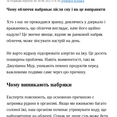
За Редакція порталу на 30.08.2025 о 8:30 |
Здоров'я та краса
Чому обличчя набрякає після сну і як це виправити
Хто з нас не прокидався зранку, дивлячись у дзеркало і
вражаючись, що обличчя виглядає, наче його щойно
надули? Це звичне явище, відоме як ранковий набряк
обличчя, може зіпсувати настрій на день.
Не варто відразу підозрювати алергію на їжу. Це досить
поширена проблема. Навіть знаменитості, такі як
Джуліанна Мур, уникають певних продуктів перед
важливими подіями саме через цю причину.
Чому виникають набряки
Експерти пояснюють, що основною причиною є
затримка рідини в організмі. Якщо ми вживаємо багато
солоної їжі, наш організм починає утримувати воду, що
найпомітніше на обличчі. Однак не лише сіль може бути