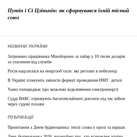
Путін і Сі Цзіньпін: як сформувався їхній тісний
союз
НОВИНИ УКРАЇНИ
Затримано працівника Міноборони за хабар у 10 тисяч доларів
за ухилення від служби
Росія націлилася на енергооб’єкти: які регіони в небезпеці
В Україні планують змінити формат проведення НМТ: деталі
Yasno попереджає про можливі відключення електроенергії
Судді ВАКС отримують багатомільйонні доплати під час війни
через судові позови
ПУБЛІКАЦІЇ
Привітання з Днем будівельника: теплі слова у прозі та віршах
День будівельника 2026: вшануймо тих, хто відновлює країну