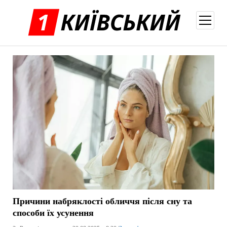
відкри
меню
Причини набряклості обличчя після сну та
способи їх усунення