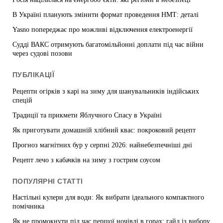
В Україні планують змінити формат проведення НМТ: деталі
Yasno попереджає про можливі відключення електроенергії
Судді ВАКС отримують багатомільйонні доплати під час війни
через судові позови
ПУБЛІКАЦІЇ
Рецепти огірків з карі на зиму для шанувальників індійських
спецій
Традиції та прикмети Яблучного Спасу в Україні
Як приготувати домашній хлібний квас: покроковий рецепт
Прогноз магнітних бур у серпні 2026: найнебезпечніші дні
Рецепт лечо з кабачків на зиму з гострим соусом
ПОПУЛЯРНІ СТАТТІ
Настільні кулери для води: Як вибрати ідеального компактного
помічника
Як не промокнути під час першої ночівлі в горах: гайд із вибору