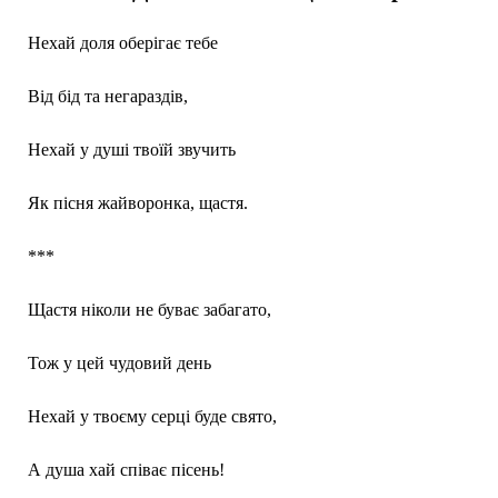
Нехай доля оберігає тебе
Від бід та негараздів,
Нехай у душі твоїй звучить
Як пісня жайворонка, щастя.
***
Щастя ніколи не буває забагато,
Тож у цей чудовий день
Нехай у твоєму серці буде свято,
А душа хай співає пісень!