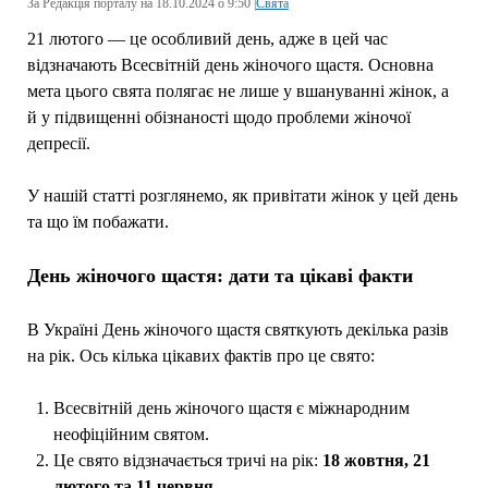
За Редакція порталу на 18.10.2024 о 9:50 |
Свята
21 лютого — це особливий день, адже в цей час
відзначають Всесвітній день жіночого щастя. Основна
мета цього свята полягає не лише у вшануванні жінок, а
й у підвищенні обізнаності щодо проблеми жіночої
депресії.
У нашій статті розглянемо, як привітати жінок у цей день
та що їм побажати.
День жіночого щастя: дати та цікаві факти
В Україні День жіночого щастя святкують декілька разів
на рік. Ось кілька цікавих фактів про це свято:
Всесвітній день жіночого щастя є міжнародним
неофіційним святом.
Це свято відзначається тричі на рік:
18 жовтня, 21
лютого та 11 червня
.