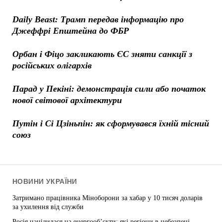
Daily Beast: Трамп передав інформацію про
Джеффрі Епштейна до ФБР
Орбан і Фіцо закликають ЄС зняти санкції з
російських олігархів
Парад у Пекіні: демонстрація сили або початок
нової світової архітектури
Путін і Сі Цзіньпін: як сформувався їхній тісний
союз
НОВИНИ УКРАЇНИ
Затримано працівника Міноборони за хабар у 10 тисяч доларів
за ухилення від служби
Росія націлилася на енергооб’єкти: які регіони в небезпеці