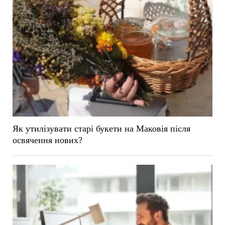
Як утилізувати старі букети на Маковія після
освячення нових?