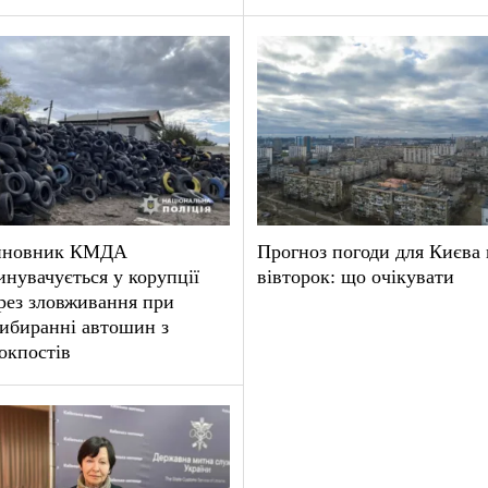
иновник КМДА
Прогноз погоди для Києва 
инувачується у корупції
вівторок: що очікувати
рез зловживання при
ибиранні автошин з
окпостів