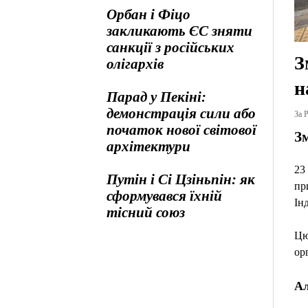
Орбан і Фіцо
закликають ЄС зняти
санкції з російських
З
олігархів
н
Парад у Пекіні:
демонстрація сили або
За Р
початок нової світової
З
архітектури
23
Путін і Сі Цзіньпін: як
пр
сформувався їхній
Ін
тісний союз
Цю
ор
Ал