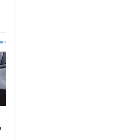
ва »
в