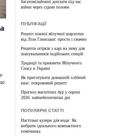
багатомільйонні доплати під час
війни через судові позови
ПУБЛІКАЦІЇ
а
Рецепт ніжної яблучної шарлотки
від Лізи Глинської: просто і смачно
Рецепти огірків з карі на зиму для
шанувальників індійських спецій
Традиції та прикмети Яблучного
Спасу в Україні
де
Як приготувати домашній хлібний
 до
квас: покроковий рецепт
Прогноз магнітних бур у серпні
2026: найнебезпечніші дні
ПОПУЛЯРНІ СТАТТІ
Настільні кулери для води: Як
вибрати ідеального компактного
помічника