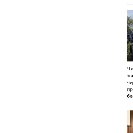
Ч
зв
че
пр
бл