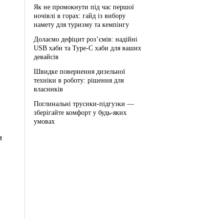
Як не промокнути під час першої
ночівлі в горах: гайд із вибору
намету для туризму та кемпінгу
Долаємо дефіцит роз’ємів: надійні
USB хаби та Type-C хаби для ваших
девайсів
Швидке повернення дизельної
техніки в роботу: рішення для
власників
Поглинальні трусики-підгузки —
зберігайте комфорт у будь-яких
умовах
м
.