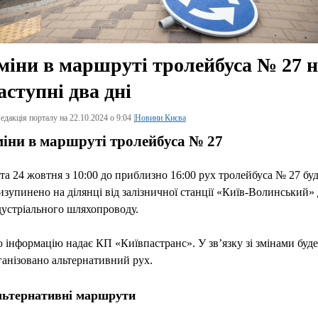
міни в маршруті тролейбуса № 27 н
аступні два дні
едакція порталу на 22.10.2024 о 9:04 |
Новини Києва
міни в маршруті тролейбуса № 27
 та 24 жовтня з 10:00 до приблизно 16:00 рух тролейбуса № 27 бу
изупинено на ділянці від залізничної станції «Київ-Волинський»
дустріального шляхопроводу.
 інформацію надає КП «Київпастранс». У зв’язку зі змінами буде
ганізовано альтернативний рух.
ьтернативні маршрути