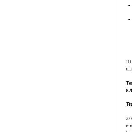
Ці
ша
Та
кі
В
За
во