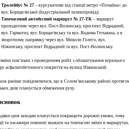
Тролейбус № 27
– курсуватиме від станції метро «Почайна» до
вул. Борщагівської (Індустріальний шляхопровід);
Тимчасовий автобусний маршрут № 27-ТК
– маршрут
проходитиме через вул. Пост-Волинську, проспект Відрадний,
вул. Гарматну, вул. Борщагівську та вул. Вадима Гетьмана, а в
зворотному напрямку через вул. Миколи Голего, вул.
Ніжинську, проспект Відрадний та вул. Пост-Волинську.
 зміни пов’язані з проведенням робіт з облаштування верхнього
ру асфальтобетонного покриття на вулиці Ніжинській.
кож раніше повідомлялося, що в Солом’янському районі протяго
лькох днів планується обмеження руху.
исновок
вдяки цим заходам планується покращити дорожні умови, тому
дії та пасажири повинні зважати на тимчасові зміни в маршрутах