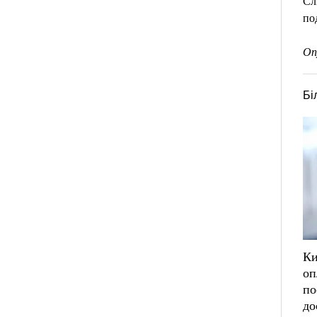
Сл
по
Оп
Бі
Ки
оп
по
до