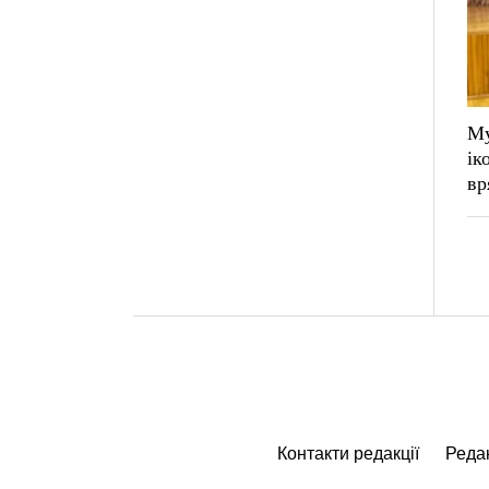
Му
ік
вр
Контакти редакції
Редак