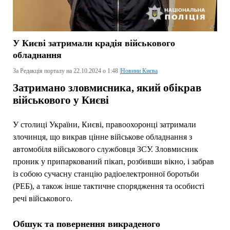
У Києві затримали крадія військового
обладнання
За Редакція порталу на 22.10.2024 о 1:48 |
Новини Києва
Затримано зловмисника, який обікрав
військового у Києві
У столиці України, Києві, правоохоронці затримали
злочинця, що викрав цінне військове обладнання з
автомобіля військового службовця ЗСУ. Зловмисник
проник у припаркований пікап, розбивши вікно, і забрав
із собою сучасну станцію радіоелектронної боротьби
(РЕБ), а також інше тактичне спорядження та особисті
речі військового.
Обшук та повернення викраденого