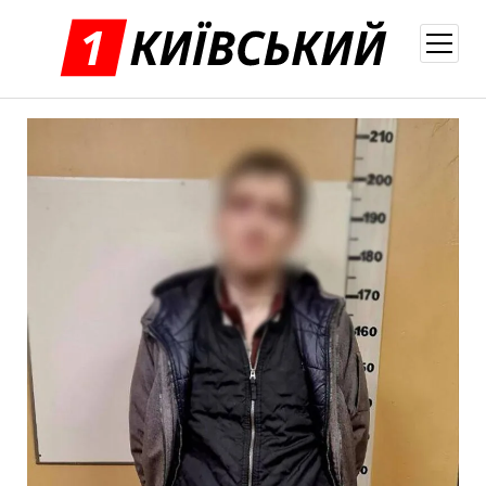
відкри
меню