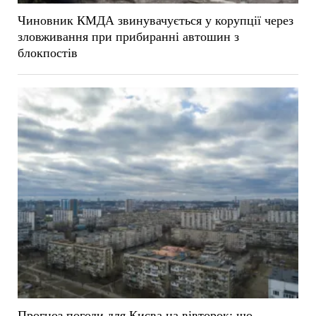
Чиновник КМДА звинувачується у корупції через
зловживання при прибиранні автошин з
блокпостів
Прогноз погоди для Києва на вівторок: що