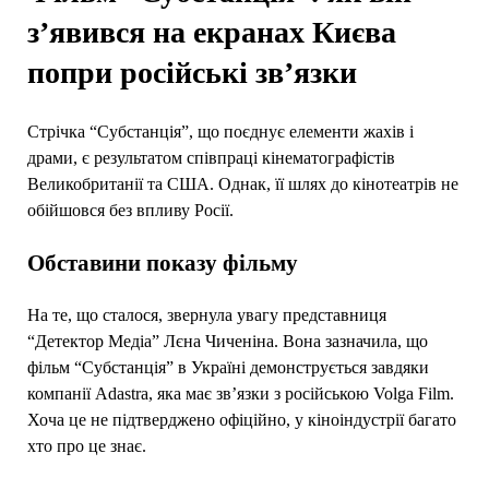
з’явився на екранах Києва
попри російські зв’язки
Стрічка “Субстанція”, що поєднує елементи жахів і
драми, є результатом співпраці кінематографістів
Великобританії та США. Однак, її шлях до кінотеатрів не
обійшовся без впливу Росії.
Обставини показу фільму
На те, що сталося, звернула увагу представниця
“Детектор Медіа” Лєна Чиченіна. Вона зазначила, що
фільм “Субстанція” в Україні демонструється завдяки
компанії Adastra, яка має зв’язки з російською Volga Film.
Хоча це не підтверджено офіційно, у кіноіндустрії багато
хто про це знає.