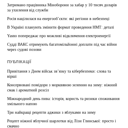
Затримано працівника Міноборони за хабар у 10 тисяч доларів
за ухилення від служби
Росія націлилася на енергооб’єкти: які регіони в небезпеці
В Україні планують змінити формат проведення НМТ: деталі
Yasno попереджає про можливі відключення електроенергії
Судді ВАКС отримують багатомільйонні доплати під час війни
через судові позови
ПУБЛІКАЦІЇ
Привітання з Днем військ зв’язку та кібербезпеки: слова та
вірші
Консервовані помідори з морквяною зеленню на зиму: ніжний
смак і ароматний розсіл
Міжнародний день пива: історія, користь та ризики споживання
хмільного напою
Три найкращі рецепти аджики з яблуками на зиму
Рецепт ніжної яблучної шарлотки від Лізи Глинської: просто і
смачно