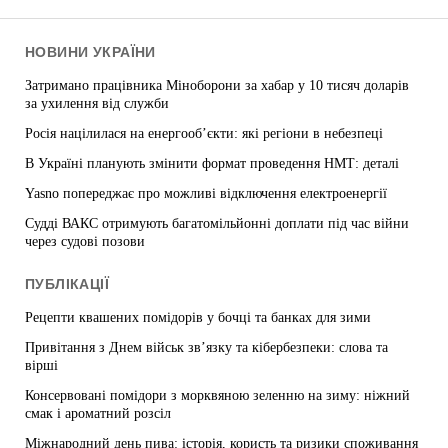
НОВИНИ УКРАЇНИ
Затримано працівника Міноборони за хабар у 10 тисяч доларів
за ухилення від служби
Росія націлилася на енергооб’єкти: які регіони в небезпеці
В Україні планують змінити формат проведення НМТ: деталі
Yasno попереджає про можливі відключення електроенергії
Судді ВАКС отримують багатомільйонні доплати під час війни
через судові позови
ПУБЛІКАЦІЇ
Рецепти квашених помідорів у бочці та банках для зими
Привітання з Днем військ зв’язку та кібербезпеки: слова та
вірші
Консервовані помідори з морквяною зеленню на зиму: ніжний
смак і ароматний розсіл
Міжнародний день пива: історія, користь та ризики споживання