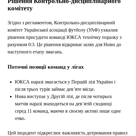
Рішення Контрольно-дисциплінарного
комітету
Згідно з регламентом, Контрольно-дисциплінарний
комітет Української асоціації футболу (УАФ) ухвалив
рішення присудити команді ЮКСА технічну поразку з
рахунком 0:3. Це рішення відкриває шлях для Ниви до
наступного етапу змагань.
Поточні позиції команд у лігах
ЮКСА наразі змагається у Першій лізі України і
після трьох турів займає дев’яте місце.
Нива виступає у Другій лізі, де після чотирьох
матчів наразі знаходиться на дев’ятій сходинці
серед 11 команд, маючи в своєму активі лише одне
очко.
Цей інцидент підкреслює важливість дотримання правил