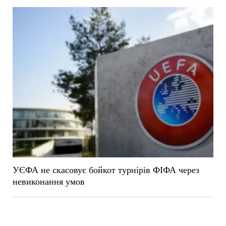
УЄФА не скасовує бойкот турнірів ФІФА через
невиконання умов