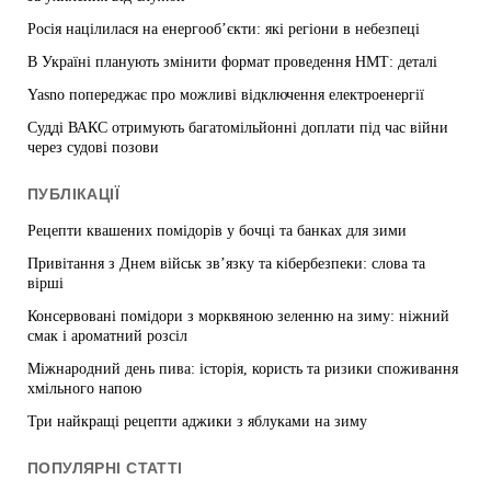
Росія націлилася на енергооб’єкти: які регіони в небезпеці
В Україні планують змінити формат проведення НМТ: деталі
Yasno попереджає про можливі відключення електроенергії
Судді ВАКС отримують багатомільйонні доплати під час війни
через судові позови
ПУБЛІКАЦІЇ
Рецепти квашених помідорів у бочці та банках для зими
Привітання з Днем військ зв’язку та кібербезпеки: слова та
вірші
Консервовані помідори з морквяною зеленню на зиму: ніжний
смак і ароматний розсіл
Міжнародний день пива: історія, користь та ризики споживання
хмільного напою
Три найкращі рецепти аджики з яблуками на зиму
ПОПУЛЯРНІ СТАТТІ